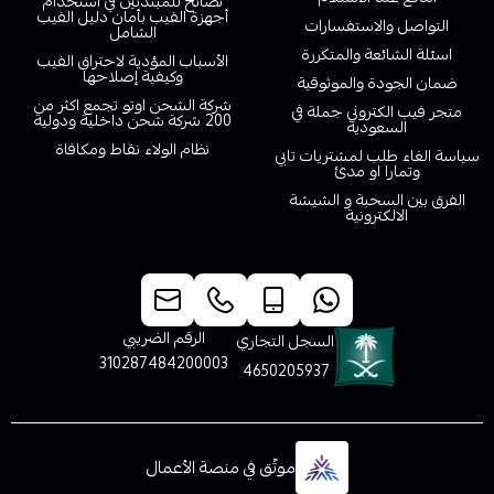
نصائح للمبتدئين في استخدام
أجهزة الفيب بأمان دليل الفيب
التواصل والاستفسارات
الشامل
اسئلة الشائعة والمتكررة
الأسباب المؤدية لاحتراق الفيب
وكيفية إصلاحها
ضمان الجودة والموثوقية
شركة الشحن اوتو تجمع اكثر من
متجر فيب الكتروني جملة في
200 شركة شحن داخلية ودولية
السعودية
نظام الولاء نقاط ومكافاة
سياسة الغاء طلب لمشتريات تابي
وتمارا او مدئ
الفرق بين السحبة و الشيشة
الالكترونية
خدمة العملاء
الرقم الضريبي
السجل التجاري
310287484200003
4650205937
موثّق في منصة الأعمال