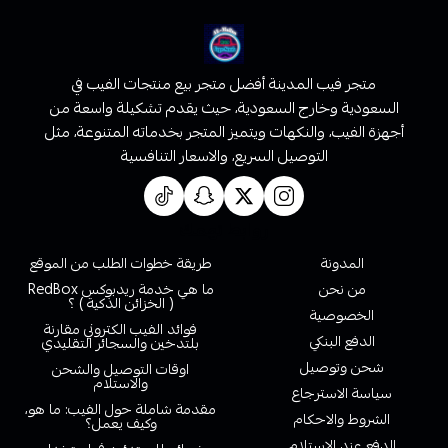
متجر فيب المدينة أفضل متجر بيع منتجات الفيب في
السعودية وخارج السعودية، حيث يقدم تشكيلة واسعة من
أجهزة الفيب، والنكهات ويتميز المتجر بخدماته المتنوعة، مثل
التوصيل السريع، والاسعار التنافسية
روابط تهمك
المدونة
طريقة خطوات الطلب من الموقع
من نحن
ما هي خدمة ريدبوكس RedBox
( الخزائن الذكية ) ؟
الخصوصية
فوائد الفيب الكتروني مقارنة
الدفع البنكي
بلتدخين والسجائر التقليدي
شحن وتوصيل
اوقات التوصيل والشحن
والاستلام
سياسة الاسترجاع
مقدمة شاملة حول الفيب: ما هو،
الشروط والاحكام
وكيف يعمل؟
الدفع عند الاستلام