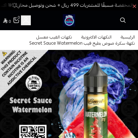
🎯 اكسب
0
0
فيب المدينة
الرئيسية
النكهات الاكترونية
نكهات الفيب معسل
نكهة سكرة صوص بطيخ فيب Secret Sauce Watermelon