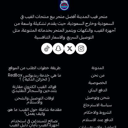
متجر فيب المدينة أفضل متجر بيع منتجات الفيب في
السعودية وخارج السعودية، حيث يقدم تشكيلة واسعة من
أجهزة الفيب، والنكهات ويتميز المتجر بخدماته المتنوعة، مثل
التوصيل السريع، والاسعار التنافسية
روابط تهمك
المدونة
طريقة خطوات الطلب من الموقع
من نحن
ما هي خدمة ريدبوكس RedBox
( الخزائن الذكية ) ؟
الخصوصية
فوائد الفيب الكتروني مقارنة
الدفع البنكي
بلتدخين والسجائر التقليدي
شحن وتوصيل
اوقات التوصيل والشحن
والاستلام
سياسة الاسترجاع
مقدمة شاملة حول الفيب: ما هو،
الشروط والاحكام
وكيف يعمل؟
الدفع عند الاستلام
نصائح للمبتدئين في استخدام
أجهزة الفيب بأمان دليل الفيب
التواصل والاستفسارات