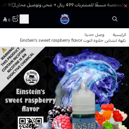
🎯 اكسب
0
0
فيب المدينة
الرئيسية
وصل حديثا
نكهة انشتاين حلاوة التوت Einstein's sweet raspberry flavor