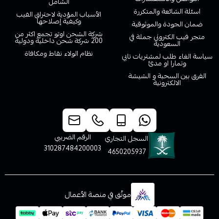
الشامل
اسئلة الشائعة والمتكررة
الأسباب المؤدية لاحتراق الفيب
وكيفية إصلاحها
ضمان الجودة والموثوقية
شركة الشحن اوتو تجمع اكثر من
متجر فيب الكتروني جملة في
200 شركة شحن داخلية ودولية
السعودية
نظام الولاء نقاط ومكافاة
سياسة الغاء طلب لمشتريات تابي
وتمارا او مدئ
الفرق بين السحبة و الشيشة
الالكترونية
خدمة العملاء
الرقم الضريبي
السجل التجاري
310287484200003
4650205937
موثّق في منصة الأعمال