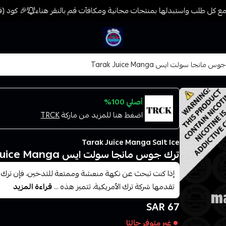
 كل طلب واستبدلها بمنتجات مجانية ومكافآت قم بالنقر هناء
🎉 كود (فيب) خصم 7% على جميع المنتجات حتى المخف
فيب المدينة
س مانجا سولت ايس Tarak Juice Manga
أصلي 100%
اضغط هنا للمزيد من ماركة
TRCK
Tarak Juice Manga Salt Ice
ترك جوس مانجا سولت ايس Tarak Juice Manga
إذا كنت تبحث عن نكهة منعشة وممتعة للتدخين، فإن ترك ج
تقدمها شركة ترك الأمريكية، تتميز هذه ...
قراءة المزيد
67 SAR
غير متوفر حاليًا