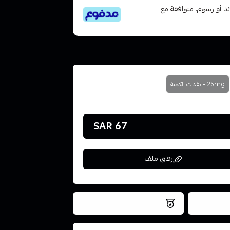
تى 6 دفعات، بدون فوائد أو رسوم. متوافقة مع
25mg - نفدت الكمية
67 SAR
إرفاق ملف
فس اليوم
نتميز بلجودة والتخزين الامن
ملف هنا