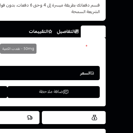
قسم دفعاتك بطريقة ميسرة إلى 4 وح
الشريعة السمحة
الخيارات
التفاصيل
التقييمات
نكوتين
*
50mg - نفدت الكمية
اختر
السعر
إضافة ملاحظة
العروض والشحن مجاني
شحن سريع في ن
اسحب و افلت ال
استعراض