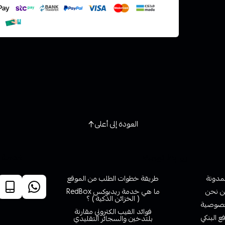
العودة إلى أعلى
روابط تهمك
خدمة ا
لمدونة
طريقة خطوات الطلب من الموقع
 نحن
ما هي خدمة ريدبوكس RedBox
( الخزائن الذكية ) ؟
صوصية
فوائد الفيب الكتروني مقارنة
ع البنكي
بلتدخين والسجائر التقليدي