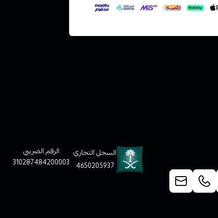
لعملاء
الرقم الضريبي
السجل التجاري
310287484200003
4650205937