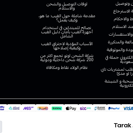
وتوصيل
اوقات التوصيل والشحن
والاستلام
الاسترجاع
مقدمة شاملة حول الفيب: ما هو،
 والاحكام
وكيف يعمل؟
ند الاستلام
نصائح للمبتدئين في استخدام
أجهزة الفيب بأمان دليل الفيب
والاستفسارات
الشامل
ائعة والمتكررة
الأسباب المؤدية لاحتراق الفيب
وكيفية إصلاحها
دة والموثوقية
شركة الشحن اوتو تجمع اكثر من
لكتروني جملة في
200 شركة شحن داخلية ودولية
سعودية
نظام الولاء نقاط ومكافاة
لب لمشتريات تابي
را او مدئ
لسحبة و الشيشة
لكترونية