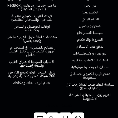
من نحن
ما هي خدمة ريدبوكس RedBox
( الخزائن الذكية ) ؟
الخصوصية
فوائد الفيب الكتروني مقارنة
الدفع البنكي
بلتدخين والسجائر التقليدي
شحن وتوصيل
اوقات التوصيل والشحن
والاستلام
سياسة الاسترجاع
مقدمة شاملة حول الفيب: ما هو،
الشروط والاحكام
وكيف يعمل؟
الدفع عند الاستلام
نصائح للمبتدئين في استخدام
أجهزة الفيب بأمان دليل الفيب
التواصل والاستفسارات
الشامل
اسئلة الشائعة والمتكررة
الأسباب المؤدية لاحتراق الفيب
وكيفية إصلاحها
ضمان الجودة والموثوقية
شركة الشحن اوتو تجمع اكثر من
متجر فيب الكتروني جملة في
200 شركة شحن داخلية ودولية
السعودية
نظام الولاء نقاط ومكافاة
سياسة الغاء طلب لمشتريات تابي
وتمارا او مدئ
الفرق بين السحبة و الشيشة
الالكترونية
خدمة العملاء