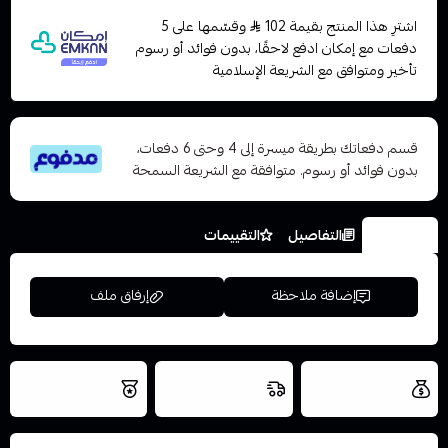
اشترِ هذا المنتج بقيمة 102
وقسّمها على 5
دفعات مع إمكان ادفع لاحقًا، بدون فوائد أو رسوم
تأخير ومتوافق مع الشريعة الإسلامية
قسم دفعاتك بطريقة ميسرة إلى 4 وحتى 6 دفعات،
بدون فوائد أو رسوم. متوافقة مع الشريعة السمحة
الخيارات
التفاصيل
التقييمات
إضافة ملاحظة
إرفاق ملف
العروض والشحن
شحن سريع في نفس
نتميز بلجودة
مجاني
اليوم
اسحب و افلت الملف هنا
والتخزين الامن
استعراض