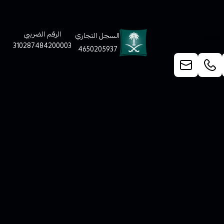
لعملاء
الرقم الضريبي
السجل التجاري
310287484200003
4650205937