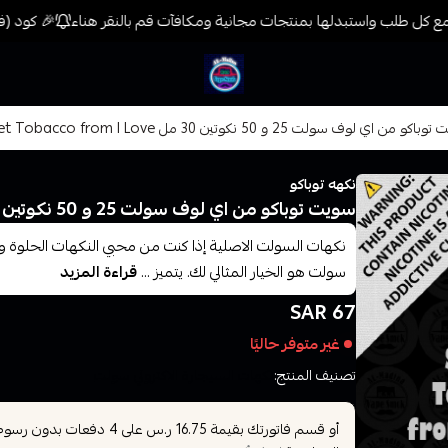
 كل طلب واستبدلها بمنتجات مجانية ومكافآت قم بالنقر هناء
🎉 كود (فيب) خصم 7% على جميع المنتجات حتى المخفض
فيب المدينة
و من اي لوف سولت 25 و 50 نكوتين 30 مل Sweet Tobacco from I Love
نكهه توباكو
سويت توباكو من اي لوف سولت 25 و 50 نكوتين 30 مل Sweet Tobacco from I Love
نكهات السولت الاصلية إذا كنت من محبي النكهات الحلوة وا
سولت هو الخيار المثالي لك. يتميز ...
قراءة المزيد
67 SAR
غير متوفر حاليًا
تصنيف المنتج:
نكهات السيجارة الاكتروني سولت
أو قسم فاتورتك بقيمة
على
4
دفعات بدون رسوم ت
16.75 ر.س