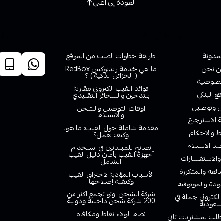
العودة إلى أعلى
روابط تهمك
خدمة ا
لمدونة
طريقة خطوات الطلب من الموقع
 نحن
ما هي خدمة ريدبوكس RedBox
( الخزائن الذكية ) ؟
صوصية
فوائد الفيب الكتروني مقارنة
ع البنكي
بلتدخين والسجائر التقليدي
وتوصيل
اوقات التوصيل والشحن
والاستلام
الاسترجاع
مقدمة شاملة حول الفيب: ما هو،
 والاحكام
وكيف يعمل؟
ند الاستلام
نصائح للمبتدئين في استخدام
أجهزة الفيب بأمان دليل الفيب
والاستفسارات
الشامل
ائعة والمتكررة
الأسباب المؤدية لاحتراق الفيب
وكيفية إصلاحها
دة والموثوقية
شركة الشحن اوتو تجمع اكثر من
لكتروني جملة في
200 شركة شحن داخلية ودولية
سعودية
نظام الولاء نقاط ومكافاة
لب لمشتريات تابي