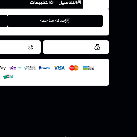
الخيارات
التفاصيل
التقييمات
إضافة ملاحظة
العروض والشحن مجاني
شحن سريع في ن
اسحب و افلت ال
استعراض