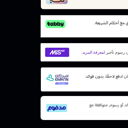
 مع إمكان ادفع لاحقًا، بدون فوائد
تى 6 دفعات، بدون فوائد أو رسوم. متوافقة مع