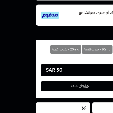
تى 6 دفعات، بدون فوائد أو رسوم. متوافقة مع
30mg - نفدت الكمية
20mg - نفدت الكمية
50 SAR
إرفاق ملف
فس اليوم
نتميز بلجودة والتخزين الامن
ملف هنا