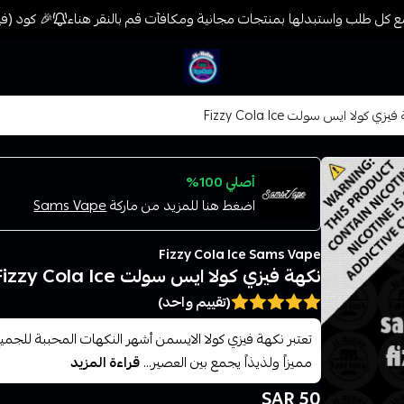
 كل طلب واستبدلها بمنتجات مجانية ومكافآت قم بالنقر هناء
🎉 كود (فيب) خصم 7% على جميع المنتجات حتى المخفضة م
فيب المدينة
يزي كولا ايس سولت Fizzy Cola Ice
أصلي 100%
اضغط هنا للمزيد من ماركة
Sams Vape
Fizzy Cola Ice Sams Vape
نكهة فيزي كولا ايس سولت Fizzy Cola Ice
(تقييم واحد)
تعتبر نكهة فيزي كولا الايسمن أشهر النكهات المحببة للجم
مميزاً ولذيذاً يجمع بين العصير...
قراءة المزيد
50 SAR