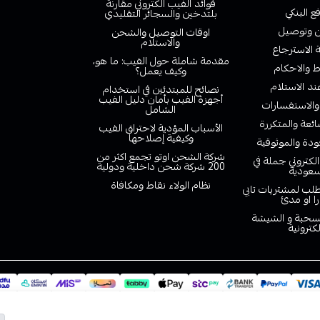
فوائد الفيب الكتروني مقارنة
ع البنكي
بلتدخين والسجائر التقليدي
وتوصيل
اوقات التوصيل والشحن
والاستلام
الاسترجاع
مقدمة شاملة حول الفيب: ما هو،
 والاحكام
وكيف يعمل؟
ند الاستلام
نصائح للمبتدئين في استخدام
أجهزة الفيب بأمان دليل الفيب
والاستفسارات
الشامل
ائعة والمتكررة
الأسباب المؤدية لاحتراق الفيب
وكيفية إصلاحها
دة والموثوقية
شركة الشحن اوتو تجمع اكثر من
لكتروني جملة في
200 شركة شحن داخلية ودولية
سعودية
نظام الولاء نقاط ومكافاة
لب لمشتريات تابي
را او مدئ
لسحبة و الشيشة
لكترونية