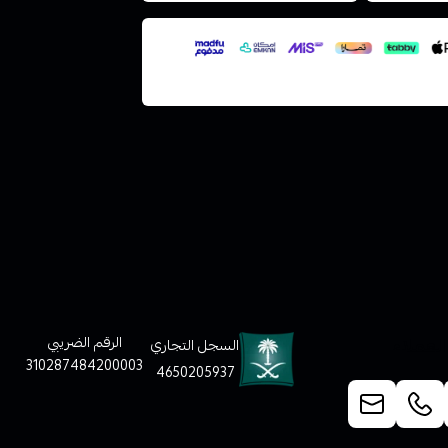
لعملاء
الرقم الضريبي
السجل التجاري
310287484200003
4650205937