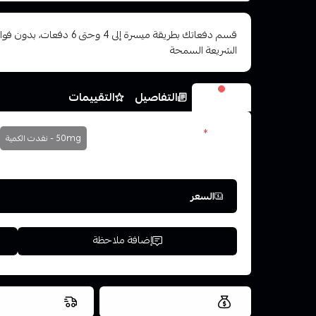
قسم دفعاتك بطريقة ميسرة إلى 4 وح
الشريعة السمحة
الخيارات
التفاصيل
التقييمات
نكوتين
*
50mg - نفدت الكمية
اختر
السعر
إضافة ملاحظة
العروض والشحن مجاني
شحن سريع في ن
اسحب و افلت ال