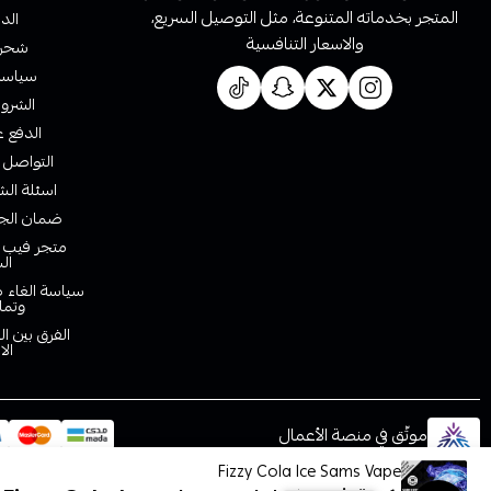
المتجر بخدماته المتنوعة، مثل التوصيل السريع،
الدف
والاسعار التنافسية
شحن 
سياسة 
الشروط
الدفع ع
التواصل 
اسئلة الش
ضمان الجو
متجر فيب ا
ال
سياسة الغاء ط
وتما
الفرق بين ا
الا
موثّق في منصة الأعمال
Fizzy Cola Ice Sams Vape