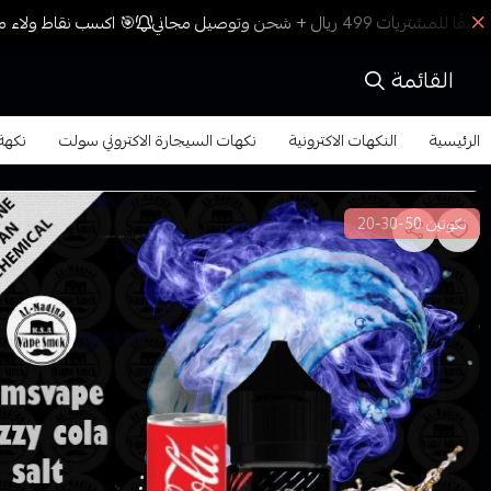
🎯 اكسب نقاط ولاء مع
القائمة
الرئيسية
النكهات الاكترونية
نكهات السيجارة الاكتروني سولت
نكهة ف
نكوتين 50-30-20