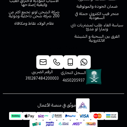
الأسباب المؤدية لاحتراق الفيب
وكيفية إصلاحها
ضمان الجودة والموثوقية
شركة الشحن اوتو تجمع اكثر من
متجر فيب الكتروني جملة في
200 شركة شحن داخلية ودولية
السعودية
نظام الولاء نقاط ومكافاة
سياسة الغاء طلب لمشتريات تابي
وتمارا او مدئ
الفرق بين السحبة و الشيشة
الالكترونية
خدمة العملاء
الرقم الضريبي
السجل التجاري
310287484200003
4650205937
موثّق في منصة الأعمال