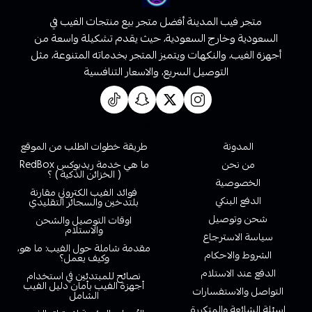
متجر فيب المدينة أفضل متجر بيع منتجات الفيب في
السعودية وخارج السعودية، حيث يقدم تشكيلة واسعة من
أجهزة الفيب، والنكهات ويتميز المتجر بخدماته المتنوعة، مثل
التوصيل السريع، والاسعار التنافسية
روابط تهمك
المدونة
طريقة خطوات الطلب من الموقع
من نحن
ما هي خدمة ريدبوكس RedBox
( الخزائن الذكية ) ؟
الخصوصية
فوائد الفيب الكتروني مقارنة
الدفع البنكي
بلتدخين والسجائر التقليدي
شحن وتوصيل
اوقات التوصيل والشحن
والاستلام
سياسة الاسترجاع
مقدمة شاملة حول الفيب: ما هو،
الشروط والاحكام
وكيف يعمل؟
الدفع عند الاستلام
نصائح للمبتدئين في استخدام
أجهزة الفيب بأمان دليل الفيب
التواصل والاستفسارات
الشامل
اسئلة الشائعة والمتكررة