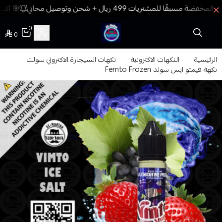
🎯 اكسب
0
0
فيب المدينة
الرئيسية
النكهات الاكترونية
نكهات السيجارة الاكتروني سولت
نكهة فيمتو ايس سولد Femto Frozen