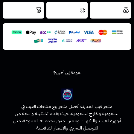
العروض والشحن
شحن سريع في نفس
نتميز بلجودة
مجاني
اليوم
اسحب و افلت الملف هنا
والتخزين الامن
استعراض
العودة إلى أعلى
متجر فيب المدينة أفضل متجر بيع منتجات الفيب في
السعودية وخارج السعودية، حيث يقدم تشكيلة واسعة من
أجهزة الفيب، والنكهات ويتميز المتجر بخدماته المتنوعة، مثل
التوصيل السريع، والاسعار التنافسية