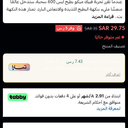
عندما تقرر تجربة فييك ميكو بطيخ ايس 600 سحبة، ستدخل عالمًا
منعشًا مليء بنكهة البطيخ اللذيذة والانتعاش البارد. تمتاز هذه النكهة
بت...
قراءة المزيد
29.75 SAR
وفر
5 ر.س
35 SAR
غير متوفر حاليًا
تصنيف المنتج:
سحبات جاهزة
أو قسم فاتورتك بقيمة
على
4
دفعات
7.43 ر.س
بدون رسوم تأخير، متوافقة مع الشريعة الإسلامية
اعرف أكثر