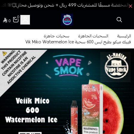
🎯 اكسب
0
0
فيب المدينة
الرئيسية
السحبات الجاهزة
سحبات جاهزة
فييك ميكو بطيخ ايس 600 سحبة Vik Miko Watermelon Ice