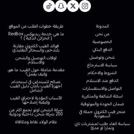
روابط تهمك
المدونة
طريقة خطوات الطلب من الموقع
من نحن
ما هي خدمة ريدبوكس RedBox
( الخزائن الذكية ) ؟
الخصوصية
فوائد الفيب الكتروني مقارنة
الدفع البنكي
بلتدخين والسجائر التقليدي
شحن وتوصيل
اوقات التوصيل والشحن
والاستلام
سياسة الاسترجاع
مقدمة شاملة حول الفيب: ما هو،
الشروط والاحكام
وكيف يعمل؟
الدفع عند الاستلام
نصائح للمبتدئين في استخدام
أجهزة الفيب بأمان دليل الفيب
التواصل والاستفسارات
الشامل
اسئلة الشائعة والمتكررة
الأسباب المؤدية لاحتراق الفيب
وكيفية إصلاحها
ضمان الجودة والموثوقية
شركة الشحن اوتو تجمع اكثر من
متجر فيب الكتروني جملة في
200 شركة شحن داخلية ودولية
السعودية
نظام الولاء نقاط ومكافاة
سياسة الغاء طلب لمشتريات تابي
وتمارا او مدئ