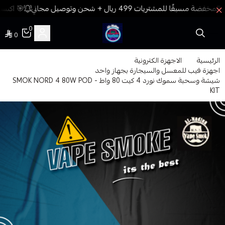
🎯 اكسب 
0
0
فيب المدينة
الرئيسية
الاجهزة الكترونية
اجهزة فيب للمعسل والسيجارة بجهاز واحد
شيشة وسحبة سموك نورد 4 كيت 80 واط - SMOK NORD 4 80W POD
KIT