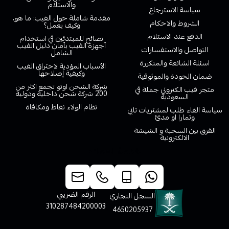
والاستلام
سياسة الاسترجاع
مقدمة شاملة حول الفيب: ما هو،
الشروط والاحكام
وكيف يعمل؟
الدفع عند الاستلام
نصائح للمبتدئين في استخدام
أجهزة الفيب بأمان دليل الفيب
التواصل والاستفسارات
الشامل
اسئلة الشائعة والمتكررة
الأسباب المؤدية لاحتراق الفيب
وكيفية إصلاحها
ضمان الجودة والموثوقية
شركة الشحن اوتو تجمع اكثر من
متجر فيب الكتروني جملة في
200 شركة شحن داخلية ودولية
السعودية
نظام الولاء نقاط ومكافاة
سياسة الغاء طلب لمشتريات تابي
وتمارا او مدئ
الفرق بين السحبة و الشيشة
الالكترونية
خدمة العملاء
الرقم الضريبي
السجل التجاري
310287484200003
4650205937