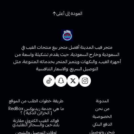
العودة إلى أعلى
متجر فيب المدينة أفضل متجر بيع منتجات الفيب في
السعودية وخارج السعودية، حيث يقدم تشكيلة واسعة من
أجهزة الفيب، والنكهات ويتميز المتجر بخدماته المتنوعة، مثل
التوصيل السريع، والاسعار التنافسية
روابط تهمك
المدونة
طريقة خطوات الطلب من الموقع
من نحن
ما هي خدمة ريدبوكس RedBox
( الخزائن الذكية ) ؟
الخصوصية
فوائد الفيب الكتروني مقارنة
الدفع البنكي
بلتدخين والسجائر التقليدي
شحن وتوصيل
اوقات التوصيل والشحن