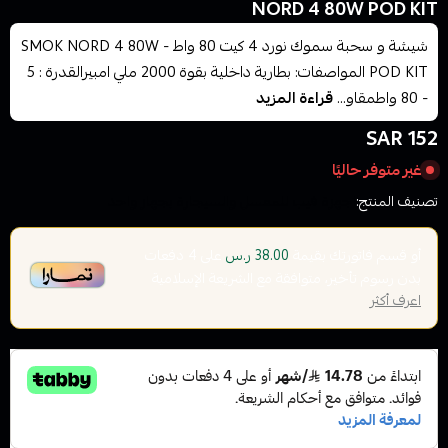
NORD 4 80W POD KIT
شيشة و سحبة سموك نورد 4 كيت 80 واط - SMOK NORD 4 80W
POD KIT المواصفات: بطارية داخلية بقوة 2000 ملي امبيرالقدرة : 5
- 80 واطمقاو...
قراءة المزيد
152 SAR
غير متوفر حاليًا
تصنيف المنتج:
اجهزة فيب للمعسل والسيجارة بجهاز واحد
أو قسم فاتورتك بقيمة
على
4
دفعات
38.00 ر.س
بدون رسوم تأخير، متوافقة مع الشريعة الإسلامية
اعرف أكثر