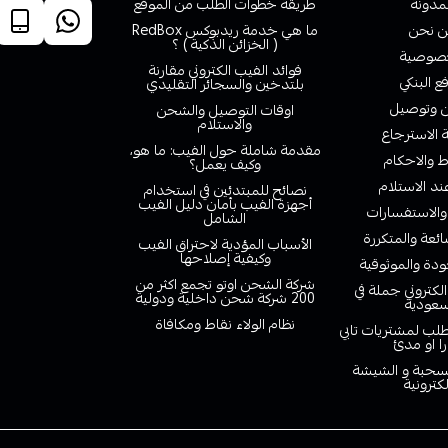
لمدونة
طريقة خطوات الطلب من الموقع
 نحن
ما هي خدمة ريدبوكس RedBox
( الخزائن الذكية ) ؟
صوصية
فوائد الفيب الكتروني مقارنة
ع البنكي
بلتدخين والسجائر التقليدي
وتوصيل
اوقات التوصيل والشحن
والاستلام
الاسترجاع
مقدمة شاملة حول الفيب: ما هو،
 والاحكام
وكيف يعمل؟
ند الاستلام
نصائح للمبتدئين في استخدام
أجهزة الفيب بأمان دليل الفيب
والاستفسارات
الشامل
ائعة والمتكررة
الأسباب المؤدية لاحتراق الفيب
وكيفية إصلاحها
دة والموثوقية
شركة الشحن اوتو تجمع اكثر من
لكتروني جملة في
200 شركة شحن داخلية ودولية
سعودية
نظام الولاء نقاط ومكافاة
لب لمشتريات تابي
را او مدئ
لسحبة و الشيشة
لكترونية