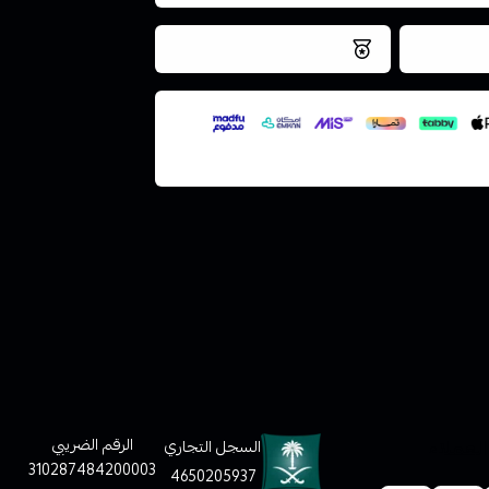
فس اليوم
نتميز بلجودة والتخزين الامن
ملف هنا
لعملاء
الرقم الضريبي
السجل التجاري
310287484200003
4650205937