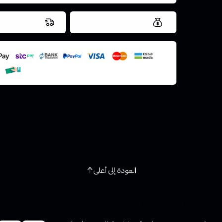
العروض والشحن مجاني
شحن سريع في ن
اسحب و افلت ال
استعراض
العودة إلى أعلى
روابط تهمك
خدمة ا