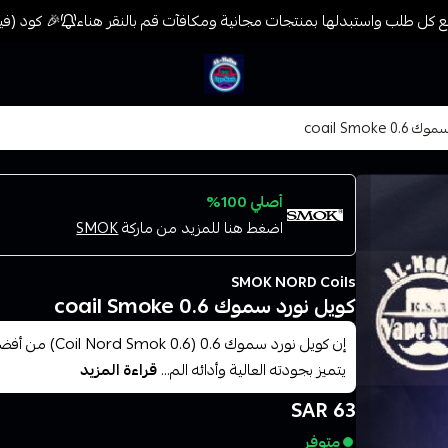
كل طلب واستبدلها بمنتجات مجانية ومكافآت قم بالنقر هناء
🎉 كود (فيب) خصم 7% على جميع المنتجات حتى المخفضة مسب
فيب المدينة
coail Smoke
أصلي 100%
اضغط هنا للمزيد من ماركة
SMOK
SMOK NORD Coils
كويل نورد سموك 0.6 coail Smoke
إن كويل نورد سمو
يتميز بجودته العالية وأدائه الم...
قراءة المزيد
63 SAR
متوفر