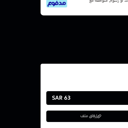
تى 6 دفعات، بدون فوائد أو رسوم. متوافقة مع
63 SAR
إرفاق ملف