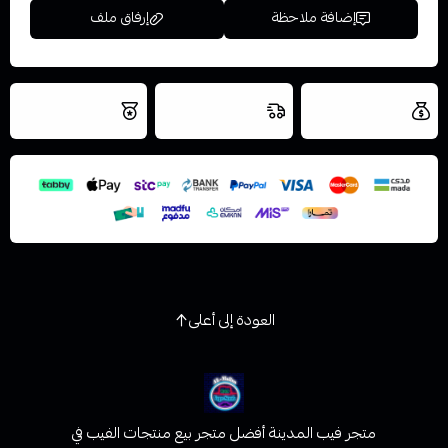
إضافة ملاحظة
إرفاق ملف
العروض والشحن
شحن سريع في نفس
نتميز بلجودة
مجاني
اليوم
اسحب و افلت الملف هنا
والتخزين الامن
استعراض
العودة إلى أعلى
متجر فيب المدينة أفضل متجر بيع منتجات الفيب في