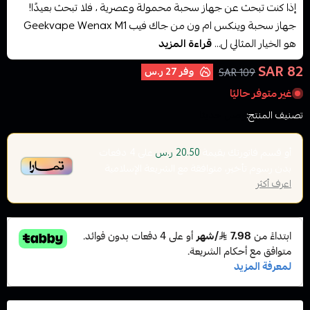
إذا كنت تبحث عن جهاز سحبة محمولة وعصرية ، فلا تبحث بعيدًا!
جهاز سحبة وينكس ام ون من جاك فيب Geekvape Wenax M1
هو الخيار المثالي ل...
قراءة المزيد
82 SAR
وفر
27 ر.س
109 SAR
غير متوفر حاليًا
تصنيف المنتج:
وصل حديثا
أو قسم فاتورتك بقيمة
على
4
دفعات
20.50 ر.س
بدون رسوم تأخير، متوافقة مع الشريعة الإسلامية
اعرف أكثر