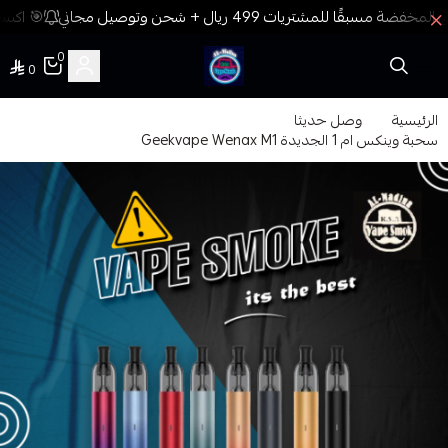
🎯 اكسب 
0
0
فيب المدينة
الرئيسية
وصل حديثا
سحبة وينكس ام 1 الجديدة Geekvape Wenax M1