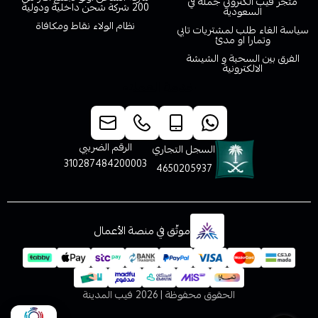
متجر فيب الكتروني جملة في
200 شركة شحن داخلية ودولية
السعودية
نظام الولاء نقاط ومكافاة
سياسة الغاء طلب لمشتريات تابي
وتمارا او مدئ
الفرق بين السحبة و الشيشة
الالكترونية
خدمة العملاء
الرقم الضريبي
السجل التجاري
310287484200003
4650205937
موثّق في منصة الأعمال
الحقوق محفوظة | 2026
فيب المدينة