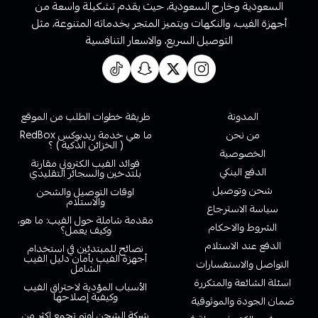
السعودية وخارج السعودية، حيث يقدم تشكيلة واسعة من
أجهزة الفيب، والنكهات ويتميز المتجر بخدماته المتنوعة، مثل
التوصيل السريع، والاسعار التنافسية
روابط تهمك
المدونة
طريقة خطوات الطلب من الموقع
من نحن
ما هي خدمة ريدبوكس RedBox
( الخزائن الذكية ) ؟
الخصوصية
فوائد الفيب الكتروني مقارنة
الدفع البنكي
بلتدخين والسجائر التقليدي
شحن وتوصيل
اوقات التوصيل والشحن
والاستلام
سياسة الاسترجاع
مقدمة شاملة حول الفيب: ما هو،
الشروط والاحكام
وكيف يعمل؟
الدفع عند الاستلام
نصائح للمبتدئين في استخدام
أجهزة الفيب بأمان دليل الفيب
التواصل والاستفسارات
الشامل
اسئلة الشائعة والمتكررة
الأسباب المؤدية لاحتراق الفيب
وكيفية إصلاحها
ضمان الجودة والموثوقية
شركة الشحن اوتو تجمع اكثر من