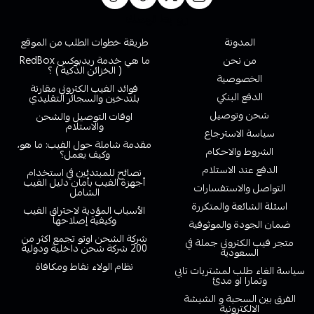
روابط تهمك
المدونة
طريقة خطوات الطلب من الموقع
من نحن
ما هي خدمة ريدبوكس RedBox
( الخزائن الذكية ) ؟
الخصوصية
فوائد الفيب الكتروني مقارنة
الدفع البنكي
بلتدخين والسجائر التقليدي
شحن وتوصيل
اوقات التوصيل والشحن
والاستلام
سياسة الاسترجاع
مقدمة شاملة حول الفيب: ما هو،
الشروط والاحكام
وكيف يعمل؟
الدفع عند الاستلام
نصائح للمبتدئين في استخدام
أجهزة الفيب بأمان دليل الفيب
التواصل والاستفسارات
الشامل
اسئلة الشائعة والمتكررة
الأسباب المؤدية لاحتراق الفيب
وكيفية إصلاحها
ضمان الجودة والموثوقية
شركة الشحن اوتو تجمع اكثر من
متجر فيب الكتروني جملة في
200 شركة شحن داخلية ودولية
السعودية
نظام الولاء نقاط ومكافاة
سياسة الغاء طلب لمشتريات تابي
وتمارا او مدئ
الفرق بين السحبة و الشيشة
الالكترونية