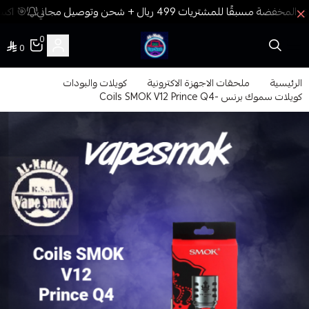
🎯 اكسب
0
0
فيب المدينة
الرئيسية
ملحقات الاجهزة الاكترونية
كويلات والبودات
كويلات سموك برنس -Coils SMOK V12 Prince Q4