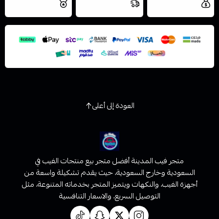
مجاني
اليوم
اسحب و افلت الملف هنا
والتخزين الامن
استعراض
العودة إلى أعلى
متجر فيب المدينة أفضل متجر بيع منتجات الفيب في
السعودية وخارج السعودية، حيث يقدم تشكيلة واسعة من
أجهزة الفيب، والنكهات ويتميز المتجر بخدماته المتنوعة، مثل
التوصيل السريع، والاسعار التنافسية