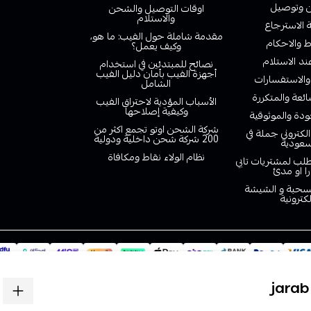
وتوصيل
اوقات التوصيل والشحن
والاستلام
الاسترجاع
مقدمة شاملة حول الفيب: ما هو،
 والاحكام
وكيف يعمل؟
ند الاستلام
نصائح للمبتدئين في استخدام
أجهزة الفيب بأمان دليل الفيب
والاستفسارات
الشامل
ائعة والمتكررة
الأسباب المؤدية لاحتراق الفيب
وكيفية إصلاحها
دة والموثوقية
شركة الشحن اوتو تجمع اكثر من
لكتروني جملة في
200 شركة شحن داخلية ودولية
سعودية
نظام الولاء نقاط ومكافاة
لب لمشتريات تابي
را او مدئ
لسحبة و الشيشة
لكترونية