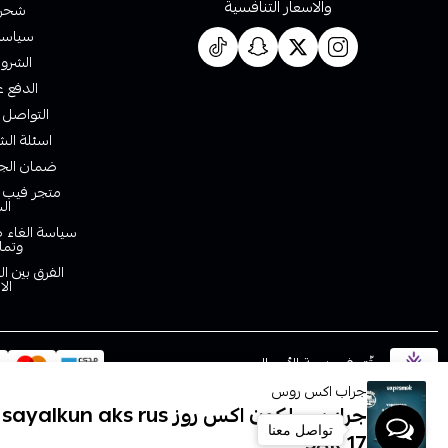
والاسعار التنافسية
شحن 
سياسة 
الشروط
الدفع ع
التواصل 
اسئلة الش
ضمان الجو
متجر فيب ا
ال
سياسة الغاء ط
وتما
الفرق بين ا
الا
موثّق في منصة الأعمال
جراب اكس روس
جراب سيلكون اكس روز jarab sayalkun aks rus
تواصل معنا
17 SAR