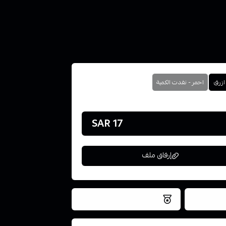
ازرق
احمر - نفدت الكمية
17 SAR
إرفاق ملف
فس اليوم
نتميز بلجودة والتخزين الامن
ملف هنا