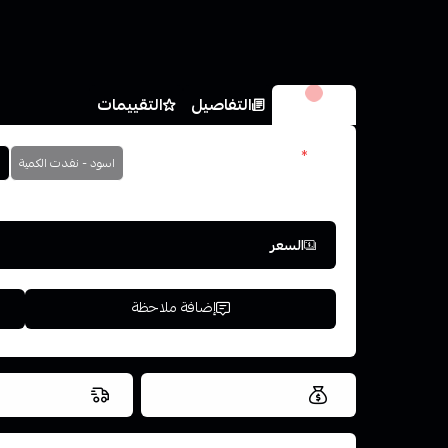
الخيارات
التفاصيل
التقييمات
الون
*
اسود - نفدت الكمية
اختر
السعر
إضافة ملاحظة
العروض والشحن مجاني
شحن سريع في ن
اسحب و افلت ال
استعراض