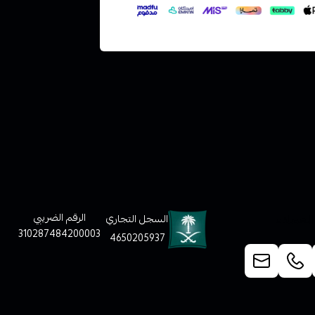
لعملاء
الرقم الضريبي
السجل التجاري
310287484200003
4650205937