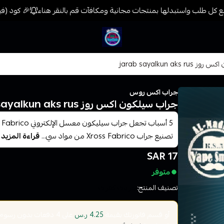
كل طلب واستبدلها بمنتجات مجانية ومكافآت قم بالنقر هناء
🎉 كود (فيب) خصم 7% على جميع المنتجات حتى المخفضة مس
فيب المدينة
jarab sayalkun aks
جراب اكس روس
جراب سيلكون اكس روز jarab sayalkun aks rus
تصنيع جراب Xross Fabrico من مواد سي...
قراءة المزيد
17 SAR
متوفر
تصنيف المنتج:
جرابات كفرات
أو قسم فاتورتك بقيمة
على
4
دفعات بدون رسوم تأ
4.25 ر.س