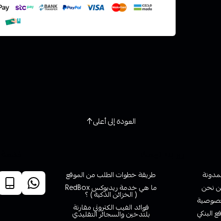
العودة إلى أعلى
روابط تهمك
خدمة ا
لمدونة
طريقة خطوات الطلب من الموقع
 نحن
ما هي خدمة ريدبوكس RedBox
( الخزائن الذكية ) ؟
صوصية
فوائد الفيب الكتروني مقارنة
ع البنكي
بلتدخين والسجائر التقليدي