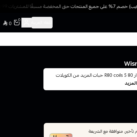
ضة مسبقًا للمشتريات 499 ريال + شحن وتوصيل مجاني
0
اللغة:
العربية
0
كويلات ويزمك Wismec Atomizer Head خاص بسحبة ار 80 R80 coils 5 حبات المزيد من الكويلات
المزيد
أخير، متوافقة مع الشريعة