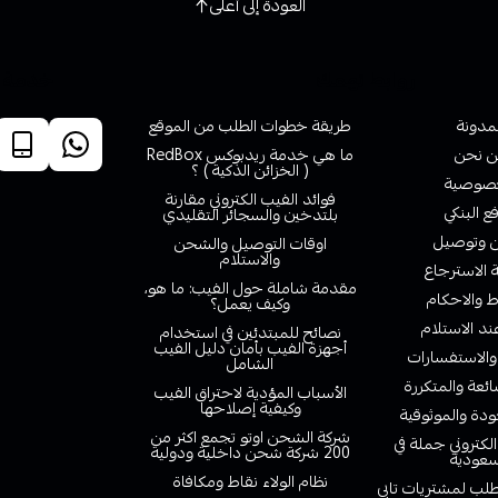
العودة إلى أعلى
روابط تهمك
خدمة ا
لمدونة
طريقة خطوات الطلب من الموقع
 نحن
ما هي خدمة ريدبوكس RedBox
( الخزائن الذكية ) ؟
صوصية
فوائد الفيب الكتروني مقارنة
ع البنكي
بلتدخين والسجائر التقليدي
وتوصيل
اوقات التوصيل والشحن
والاستلام
الاسترجاع
مقدمة شاملة حول الفيب: ما هو،
 والاحكام
وكيف يعمل؟
ند الاستلام
نصائح للمبتدئين في استخدام
أجهزة الفيب بأمان دليل الفيب
والاستفسارات
الشامل
ائعة والمتكررة
الأسباب المؤدية لاحتراق الفيب
وكيفية إصلاحها
دة والموثوقية
شركة الشحن اوتو تجمع اكثر من
لكتروني جملة في
200 شركة شحن داخلية ودولية
سعودية
نظام الولاء نقاط ومكافاة
لب لمشتريات تابي