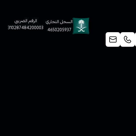
لعملاء
الرقم الضريبي
السجل التجاري
310287484200003
4650205937