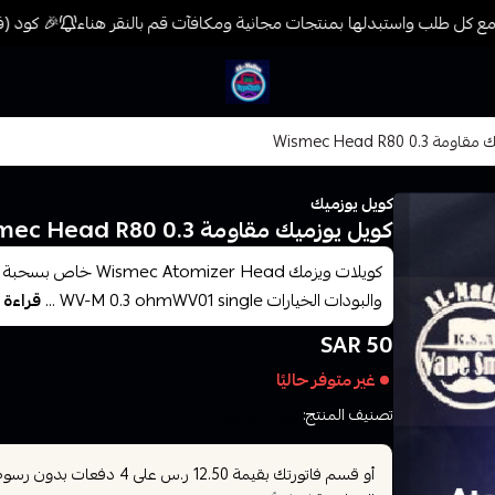
 كل طلب واستبدلها بمنتجات مجانية ومكافآت قم بالنقر هناء
🎉 كود (فيب) خصم 7% على جميع المنتجات حتى المخف
فيب المدينة
0. Wismec Head R80
كويل يوزميك
كويل يوزميك مقاومة 0.3 Wismec Head R80
والبودات الخيارات WV-M 0.3 ohmWV01 single ...
قراءة 
50 SAR
غير متوفر حاليًا
تصنيف المنتج:
كويلات والبودات
أو قسم فاتورتك بقيمة
على
4
دفعات بدون رسوم ت
12.50 ر.س