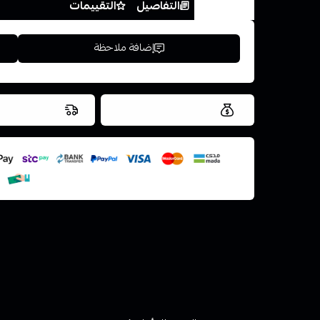
الخيارات
التفاصيل
التقييمات
إضافة ملاحظة
العروض والشحن مجاني
شحن سريع في ن
اسحب و افلت ال
استعراض