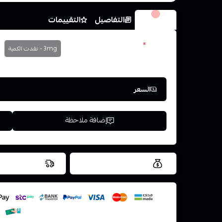
الخيارات
التفاصيل
التقييمات
نكوتين
*
3mg - نفدت الكمية
اختر
السعر
إضافة ملاحظة
العروض والشحن مجاني
شحن سريع في ن
اسحب و افلت ال
استعراض