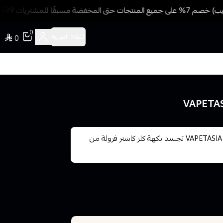
مسبقًا للمشتريات 499 ريال + شحن وتوصيل مجاني
0
اللغة:
العربية
0
نكهات فيب اصلية نكهة كلر كاستر فرولة VAPETASIA KILLR KUSTARD تجسد نكهة كلر كاستر فرولة من