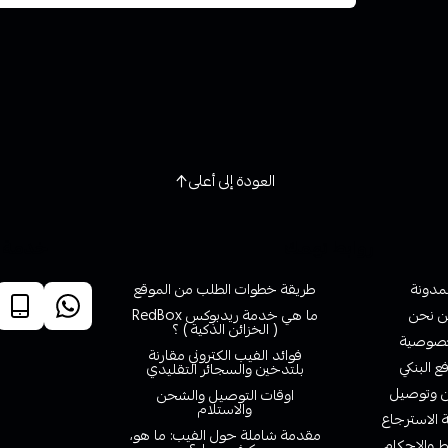
العودة إلى أعلى
روابط تهمك
خدمة ا
لمدونة
طريقة خطوات الطلب من الموقع
 نحن
ما هي خدمة ريدبوكس RedBox
( الخزائن الذكية ) ؟
صوصية
فوائد الفيب الكتروني مقارنة
ع البنكي
بلتدخين والسجائر التقليدي
وتوصيل
اوقات التوصيل والشحن
والاستلام
الاسترجاع
مقدمة شاملة حول الفيب: ما هو،
 والاحكام