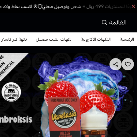
🎯 اكسب نقاط ولاء مع
القائمة
الرئيسية
النكهات الاكترونية
نكهات الفيب معسل
نكهة كلر كاستر فرولة LLR KUSTARD