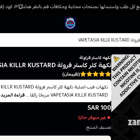
 كل طلب واستبدلها بمنتجات مجانية ومكافآت قم بالنقر هناء
🎉 كود (فيب) خصم 7% على جميع المنتجات حتى المخفضة 
فيب المدينة
VAPETASIA KI
نكهه كاستر فراولة
نكهة كلر كاستر فرولة VAPETASIA KILLR KUSTARD
(تقييمان)
VAPETASIA KILLR KUSTARD مزيجًا رائعًا ...
قراءة المزيد
100 SAR
غير متوفر حاليًا
تصنيف المنتج:
نكهات الفيب معسل