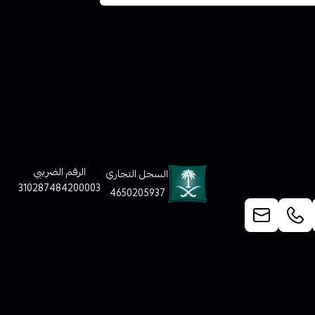
لعملاء
الرقم الضريبي
السجل التجاري
310287484200003
4650205937