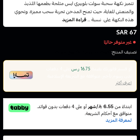
تتميز نكهة سحبة سولت بلوبيري ايس مثلجة بطعمها اللذيذ
والمنعش للغاية، حيث تمنح المدخن تجربة سحب مميزة. وتحوي
هذه النكهة على نسبة ...
قراءة المزيد
67 SAR
غير متوفر حاليًا
تصنيف المنتج:
نكهات السيجارة الاكتروني سولت
أو قسم فاتورتك بقيمة
على
4
دفعات
16.75 ر.س
بدون رسوم تأخير، متوافقة مع الشريعة الإسلامية
اعرف أكثر