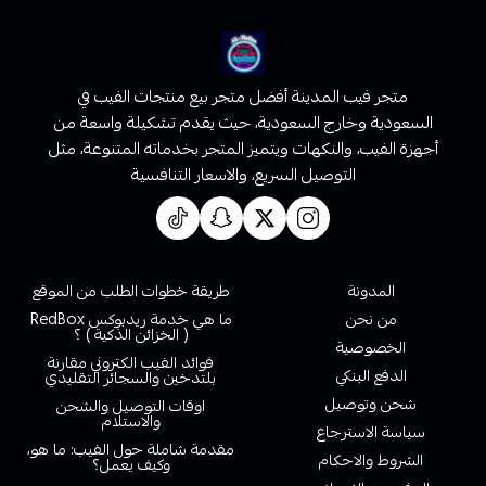
متجر فيب المدينة أفضل متجر بيع منتجات الفيب في
السعودية وخارج السعودية، حيث يقدم تشكيلة واسعة من
أجهزة الفيب، والنكهات ويتميز المتجر بخدماته المتنوعة، مثل
التوصيل السريع، والاسعار التنافسية
روابط تهمك
المدونة
طريقة خطوات الطلب من الموقع
من نحن
ما هي خدمة ريدبوكس RedBox
( الخزائن الذكية ) ؟
الخصوصية
فوائد الفيب الكتروني مقارنة
الدفع البنكي
بلتدخين والسجائر التقليدي
شحن وتوصيل
اوقات التوصيل والشحن
والاستلام
سياسة الاسترجاع
مقدمة شاملة حول الفيب: ما هو،
الشروط والاحكام
وكيف يعمل؟