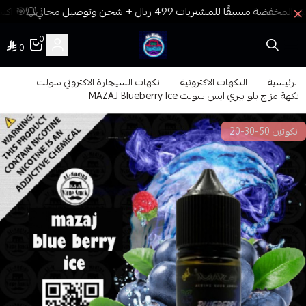
🎯 اكسب
0
0
فيب المدينة
الرئيسية
النكهات الاكترونية
نكهات السيجارة الاكتروني سولت
نكهة مزاج بلو بيري ايس سولت MAZAJ Blueberry Ice
نكوتين 50-30-20