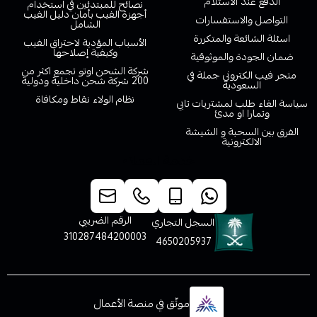
الدفع عند الاستلام
نصائح للمبتدئين في استخدام
أجهزة الفيب بأمان دليل الفيب
التواصل والاستفسارات
الشامل
اسئلة الشائعة والمتكررة
الأسباب المؤدية لاحتراق الفيب
وكيفية إصلاحها
ضمان الجودة والموثوقية
شركة الشحن اوتو تجمع اكثر من
متجر فيب الكتروني جملة في
200 شركة شحن داخلية ودولية
السعودية
نظام الولاء نقاط ومكافاة
سياسة الغاء طلب لمشتريات تابي
وتمارا او مدئ
الفرق بين السحبة و الشيشة
الالكترونية
خدمة العملاء
الرقم الضريبي
السجل التجاري
310287484200003
4650205937
موثّق في منصة الأعمال