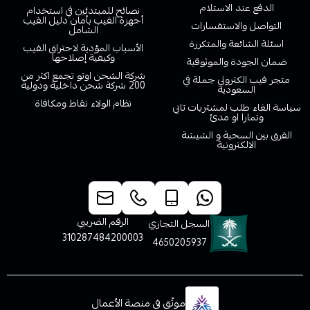
الدفع عند الاستلام
نصائح للمبتدئين في استخدام
أجهزة الفيب بأمان دليل الفيب
التواصل والاستفسارات
الشامل
اسئلة الشائعة والمتكررة
الأسباب المؤدية لاحتراق الفيب
وكيفية إصلاحها
ضمان الجودة والموثوقية
شركة الشحن اوتو تجمع اكثر من
متجر فيب الكتروني جملة في
200 شركة شحن داخلية ودولية
السعودية
نظام الولاء نقاط ومكافاة
سياسة الغاء طلب لمشتريات تابي
وتمارا او مدئ
الفرق بين السحبة و الشيشة
الالكترونية
خدمة العملاء
الرقم الضريبي
السجل التجاري
310287484200003
4650205937
موثّق في منصة الأعمال