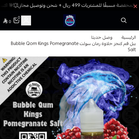
🎯 اكسب
0
0
فيب المدينة
الرئيسية
وصل حديثا
ببل قم كنجز حلاوة رمان سولت Bubble Qom Kings Pomegranate
Salt