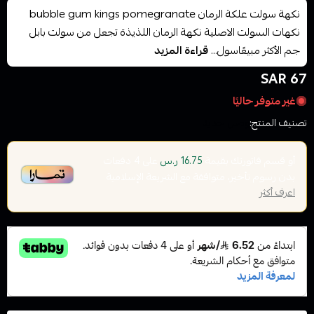
نكهة سولت علكة الرمان bubble gum kings pomegranate
نكهات السولت الاصلية نكهة الرمان اللذيذة تجعل من سولت بابل
جم الأكثر مبيعًاسول...
قراءة المزيد
67 SAR
غير متوفر حاليًا
تصنيف المنتج:
وصل حديثا
أو قسم فاتورتك بقيمة
على
4
دفعات
16.75 ر.س
بدون رسوم تأخير، متوافقة مع الشريعة الإسلامية
اعرف أكثر