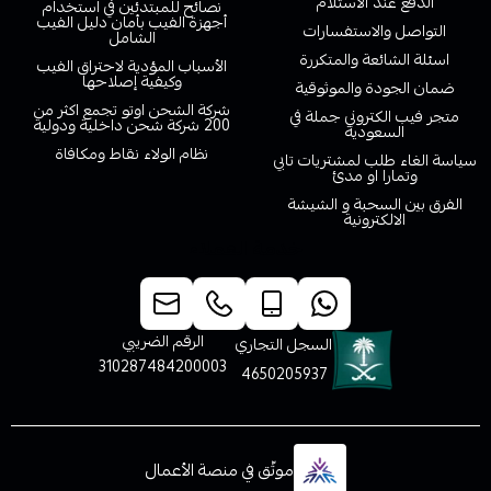
الدفع عند الاستلام
نصائح للمبتدئين في استخدام
أجهزة الفيب بأمان دليل الفيب
التواصل والاستفسارات
الشامل
اسئلة الشائعة والمتكررة
الأسباب المؤدية لاحتراق الفيب
وكيفية إصلاحها
ضمان الجودة والموثوقية
شركة الشحن اوتو تجمع اكثر من
متجر فيب الكتروني جملة في
200 شركة شحن داخلية ودولية
السعودية
نظام الولاء نقاط ومكافاة
سياسة الغاء طلب لمشتريات تابي
وتمارا او مدئ
الفرق بين السحبة و الشيشة
الالكترونية
خدمة العملاء
الرقم الضريبي
السجل التجاري
310287484200003
4650205937
موثّق في منصة الأعمال