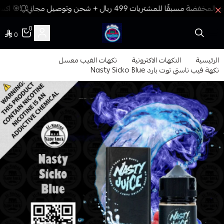
🎯 اكسب
0
0
فيب المدينة
الرئيسية
النكهات الاكترونية
نكهات الفيب معسل
نكهة فيب ناستي توت بارد Nasty Sicko Blue