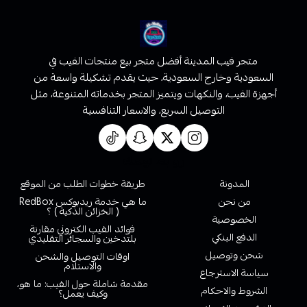
متجر فيب المدينة أفضل متجر بيع منتجات الفيب في
السعودية وخارج السعودية، حيث يقدم تشكيلة واسعة من
أجهزة الفيب، والنكهات ويتميز المتجر بخدماته المتنوعة، مثل
التوصيل السريع، والاسعار التنافسية
روابط تهمك
المدونة
طريقة خطوات الطلب من الموقع
من نحن
ما هي خدمة ريدبوكس RedBox
( الخزائن الذكية ) ؟
الخصوصية
فوائد الفيب الكتروني مقارنة
الدفع البنكي
بلتدخين والسجائر التقليدي
شحن وتوصيل
اوقات التوصيل والشحن
والاستلام
سياسة الاسترجاع
مقدمة شاملة حول الفيب: ما هو،
الشروط والاحكام
وكيف يعمل؟