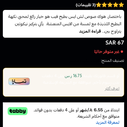
(3 تقييمات)
باختصار، هوك صوص لش ايس بطيخ فيب هو خيار رائع لمحبي نكهة
البطيخ اللذيذة مع لمسة من الايس المنعشة. يأتي بتركيز نيكوتين
يتراوح بين...
قراءة المزيد
67 SAR
غير متوفر حاليًا
تصنيف المنتج:
نكهات الفيب معسل
أو قسم فاتورتك بقيمة
على
4
دفعات
16.75 ر.س
بدون رسوم تأخير، متوافقة مع الشريعة الإسلامية
اعرف أكثر