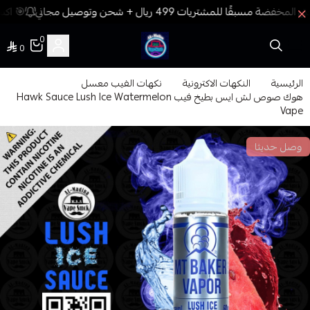
🎯 اكس
0
0
فيب المدينة
الرئيسية
النكهات الاكترونية
نكهات الفيب معسل
هوك صوص لش ايس بطيخ فيب Hawk Sauce Lush Ice Watermelon
Vape
وصل حديثا