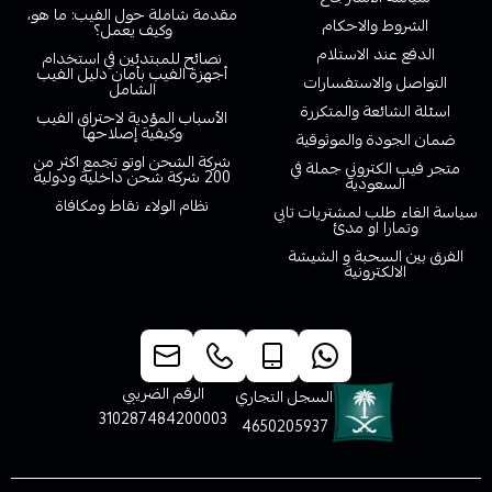
مقدمة شاملة حول الفيب: ما هو،
الشروط والاحكام
وكيف يعمل؟
الدفع عند الاستلام
نصائح للمبتدئين في استخدام
أجهزة الفيب بأمان دليل الفيب
التواصل والاستفسارات
الشامل
اسئلة الشائعة والمتكررة
الأسباب المؤدية لاحتراق الفيب
وكيفية إصلاحها
ضمان الجودة والموثوقية
شركة الشحن اوتو تجمع اكثر من
متجر فيب الكتروني جملة في
200 شركة شحن داخلية ودولية
السعودية
نظام الولاء نقاط ومكافاة
سياسة الغاء طلب لمشتريات تابي
وتمارا او مدئ
الفرق بين السحبة و الشيشة
الالكترونية
خدمة العملاء
الرقم الضريبي
السجل التجاري
310287484200003
4650205937