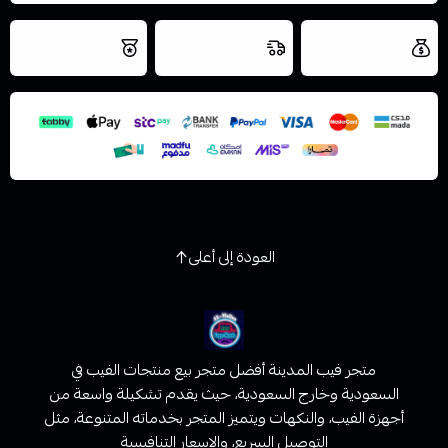
العروض والشحن
شحن سريع في نفس
نتميز بلجودة
مجاني
اليوم
اسحب و افلت الملف هنا
والتخزين الامن
استعراض
العودة إلى أعلى
متجر فيب المدينة أفضل متجر بيع منتجات الفيب في
السعودية وخارج السعودية، حيث يقدم تشكيلة واسعة من
أجهزة الفيب، والنكهات ويتميز المتجر بخدماته المتنوعة، مثل
التوصيل السريع، والاسعار التنافسية