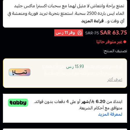
تمتع براحة وانتعاش لا مثيل لهما مع سحبات اكسترا ماكس جليد
الماء ايس باردة 2500 سحبة. استمتع بتجربة تبريد فورية ومنعشة في
أي وقت و...
قراءة المزيد
63.75 SAR
وفر
11 ر.س
75 SAR
غير متوفر حاليًا
تصنيف المنتج:
سحبات جاهزة
أو قسم فاتورتك بقيمة
على
4
دفعات
15.93 ر.س
بدون رسوم تأخير، متوافقة مع الشريعة الإسلامية
اعرف أكثر