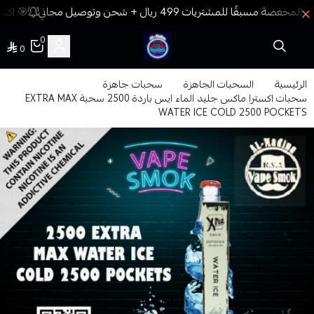
🎯 اكسب
0
0
فيب المدينة
الرئيسية
السحبات الجاهزة
سحبات جاهزة
سحبات اكسترا ماكس جليد الماء ايس باردة 2500 سحبة EXTRA MAX
WATER ICE COLD 2500 POCKETS