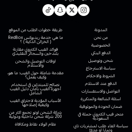
روابط تهمك
المدونة
طريقة خطوات الطلب من الموقع
من نحن
ما هي خدمة ريدبوكس RedBox
( الخزائن الذكية ) ؟
الخصوصية
فوائد الفيب الكتروني مقارنة
الدفع البنكي
بلتدخين والسجائر التقليدي
شحن وتوصيل
اوقات التوصيل والشحن
والاستلام
سياسة الاسترجاع
مقدمة شاملة حول الفيب: ما هو،
الشروط والاحكام
وكيف يعمل؟
الدفع عند الاستلام
نصائح للمبتدئين في استخدام
أجهزة الفيب بأمان دليل الفيب
التواصل والاستفسارات
الشامل
اسئلة الشائعة والمتكررة
الأسباب المؤدية لاحتراق الفيب
وكيفية إصلاحها
ضمان الجودة والموثوقية
شركة الشحن اوتو تجمع اكثر من
متجر فيب الكتروني جملة في
200 شركة شحن داخلية ودولية
السعودية
نظام الولاء نقاط ومكافاة
سياسة الغاء طلب لمشتريات تابي
وتمارا او مدئ