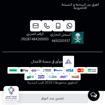
الفرق بين السحبة و الشيشة
الالكترونية
خدمة العملاء
الرقم الضريبي
السجل التجاري
310287484200003
4650205937
موثّق في منصة الأعمال
الحقوق محفوظة | 2026
فيب المدينة
اعلمني عند التوفر