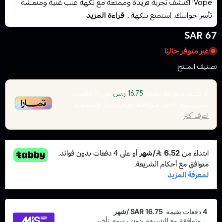
Vape! اكتشف تجربة فريدة وممتعة مع نكهة عنب غنية ومنعشة
تأسر حواسك. استمتع بنكهة...
قراءة المزيد
67 SAR
غير متوفر حاليًا
تصنيف المنتج:
نكهات الفيب معسل
أو قسم فاتورتك بقيمة
على
4
دفعات
16.75 ر.س
بدون رسوم تأخير، متوافقة مع الشريعة الإسلامية
اعرف أكثر