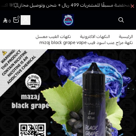
🎯 اكسب 
0
0
فيب المدينة
الرئيسية
النكهات الاكترونية
نكهات الفيب معسل
نكهة مزاج عنب اسود فيب mizaj black grape vape