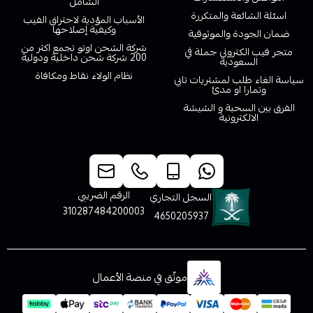
الشامل
اسئلة الشائعة والمتكررة
الأسباب المؤدية لاحتراق الفيب
وكيفية إصلاحها
ضمان الجودة والموثوقية
شركة الشحن اوتو تجمع اكثر من
متجر فيب الكتروني جملة في
200 شركة شحن داخلية ودولية
السعودية
نظام الولاء نقاط ومكافاة
سياسة الغاء طلب لمشتريات تابي
وتمارا او مدئ
الفرق بين السحبة و الشيشة
الالكترونية
خدمة العملاء
الرقم الضريبي
السجل التجاري
310287484200003
4650205937
موثّق في منصة الأعمال