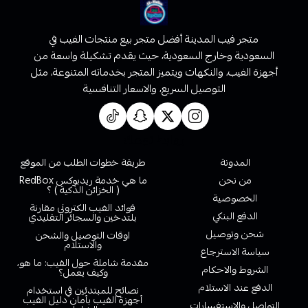
متجر فيب المدينة أفضل متجر بيع منتجات الفيب في
السعودية وخارج السعودية، حيث يقدم تشكيلة واسعة من
أجهزة الفيب، والنكهات ويتميز المتجر بخدماته المتنوعة، مثل
التوصيل السريع، والاسعار التنافسية
روابط تهمك
المدونة
طريقة خطوات الطلب من الموقع
من نحن
ما هي خدمة ريدبوكس RedBox
( الخزائن الذكية ) ؟
الخصوصية
فوائد الفيب الكتروني مقارنة
الدفع البنكي
بلتدخين والسجائر التقليدي
شحن وتوصيل
اوقات التوصيل والشحن
والاستلام
سياسة الاسترجاع
مقدمة شاملة حول الفيب: ما هو،
الشروط والاحكام
وكيف يعمل؟
الدفع عند الاستلام
نصائح للمبتدئين في استخدام
أجهزة الفيب بأمان دليل الفيب
التواصل والاستفسارات