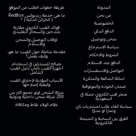
المدونة
طريقة خطوات الطلب من الموقع
من نحن
ما هي خدمة ريدبوكس RedBox
( الخزائن الذكية ) ؟
الخصوصية
فوائد الفيب الكتروني مقارنة
الدفع البنكي
بلتدخين والسجائر التقليدي
شحن وتوصيل
اوقات التوصيل والشحن
والاستلام
سياسة الاسترجاع
مقدمة شاملة حول الفيب: ما هو،
الشروط والاحكام
وكيف يعمل؟
الدفع عند الاستلام
نصائح للمبتدئين في استخدام
أجهزة الفيب بأمان دليل الفيب
التواصل والاستفسارات
الشامل
اسئلة الشائعة والمتكررة
الأسباب المؤدية لاحتراق الفيب
وكيفية إصلاحها
ضمان الجودة والموثوقية
شركة الشحن اوتو تجمع اكثر من
متجر فيب الكتروني جملة في
200 شركة شحن داخلية ودولية
السعودية
نظام الولاء نقاط ومكافاة
سياسة الغاء طلب لمشتريات تابي
وتمارا او مدئ
الفرق بين السحبة و الشيشة
الالكترونية
خدمة العملاء