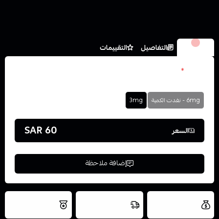
الخيارات
التفاصيل
التقييمات
نكوتين
*
اختر
6mg - نفدت الكمية
3mg
60 SAR
السعر
إضافة ملاحظة
العروض والشحن
شحن سريع في نفس
نتميز بلجودة
مجاني
اليوم
والتخزين الامن