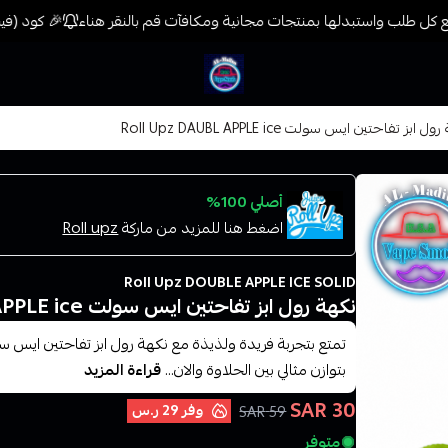
كل طلب واستبدلها بمنتجات مجانية ومكافآت قم بالنقر هناء
🎉 كود (فيب) خصم 7% على جميع المنتجات حتى المخفضة مسبق
فيب المدينة
ل ابز تفاحتين ايس سولت Roll Upz DAUBL APPLE ice
أصلي 100%
اضغط هنا للمزيد من ماركة
Roll upz
Roll Upz DOUBLE APPLE ICE SOLID
نكهة رول ابز تفاحتين ايس سولت Roll Upz DAUBL APPLE ice
تمتع بتجربة فريدة ولذيذة مع نكهة رول ابز تفاحتين ايس سو
بتوازن مثالي بين الحلاوة والان...
قراءة المزيد
30 SAR
وفر
29 ر.س
59 SAR
متوفر