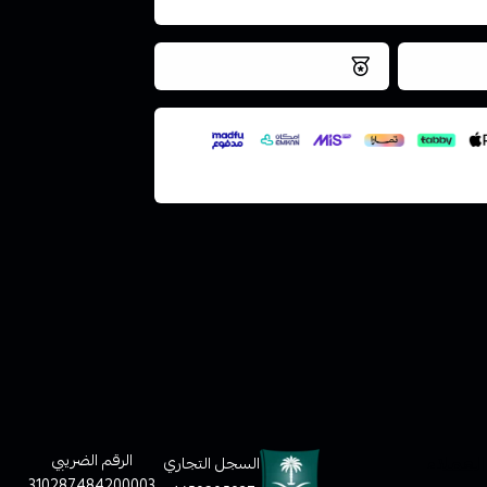
فس اليوم
نتميز بلجودة والتخزين الامن
ملف هنا
لعملاء
الرقم الضريبي
السجل التجاري
310287484200003