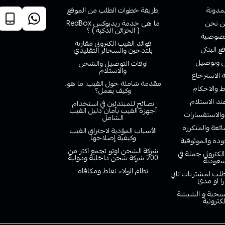
لمدونة
طريقة خطوات الطلب من الموقع
 نحن
ما هي خدمة ريدبوكس RedBox
( الخزائن الذكية ) ؟
صوصية
فوائد الفيب الكتروني مقارنة
ع البنكي
بلتدخين والسجائر التقليدي
وتوصيل
اوقات التوصيل والشحن
والاستلام
الاسترجاع
مقدمة شاملة حول الفيب: ما هو،
 والاحكام
وكيف يعمل؟
ند الاستلام
نصائح للمبتدئين في استخدام
أجهزة الفيب بأمان دليل الفيب
والاستفسارات
الشامل
ائعة والمتكررة
الأسباب المؤدية لاحتراق الفيب
وكيفية إصلاحها
دة والموثوقية
شركة الشحن اوتو تجمع اكثر من
لكتروني جملة في
200 شركة شحن داخلية ودولية
سعودية
نظام الولاء نقاط ومكافاة
لب لمشتريات تابي
را او مدئ
لسحبة و الشيشة
لكترونية