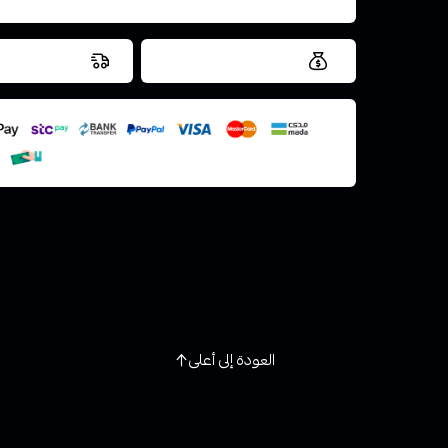
العروض والشحن مجاني
شحن سريع في ن
اسحب و افلت ال
استعراض
العودة إلى أعلى
روابط تهمك
خدمة ا