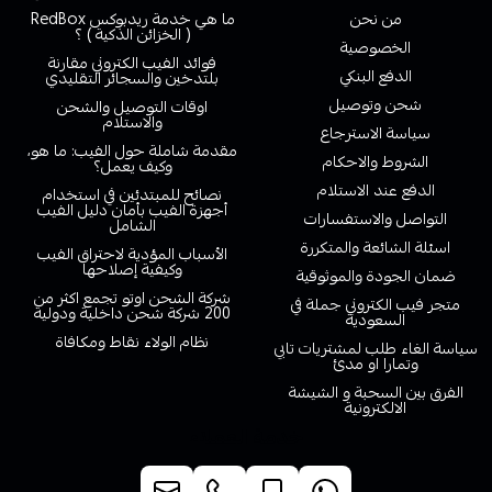
من نحن
ما هي خدمة ريدبوكس RedBox
( الخزائن الذكية ) ؟
الخصوصية
فوائد الفيب الكتروني مقارنة
الدفع البنكي
بلتدخين والسجائر التقليدي
شحن وتوصيل
اوقات التوصيل والشحن
والاستلام
سياسة الاسترجاع
مقدمة شاملة حول الفيب: ما هو،
الشروط والاحكام
وكيف يعمل؟
الدفع عند الاستلام
نصائح للمبتدئين في استخدام
أجهزة الفيب بأمان دليل الفيب
التواصل والاستفسارات
الشامل
اسئلة الشائعة والمتكررة
الأسباب المؤدية لاحتراق الفيب
وكيفية إصلاحها
ضمان الجودة والموثوقية
شركة الشحن اوتو تجمع اكثر من
متجر فيب الكتروني جملة في
200 شركة شحن داخلية ودولية
السعودية
نظام الولاء نقاط ومكافاة
سياسة الغاء طلب لمشتريات تابي
وتمارا او مدئ
الفرق بين السحبة و الشيشة
الالكترونية
خدمة العملاء