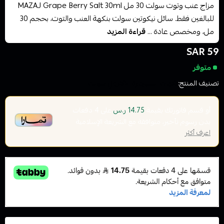
مزاج عنب وتوت سولت 30 مل MAZAJ Grape Berry Salt 30ml
للبالغين فقط. سائل نيكوتين سولت بنكهة العنب والتوت، بحجم 30
مل، ومخصص عادة ...
قراءة المزيد
59 SAR
متوفر
تصنيف المنتج:
نكهات السيجارة الاكتروني سولت
أو قسم فاتورتك بقيمة
على
4
دفعات
14.75 ر.س
بدون رسوم تأخير، متوافقة مع الشريعة الإسلامية
اعرف أكثر