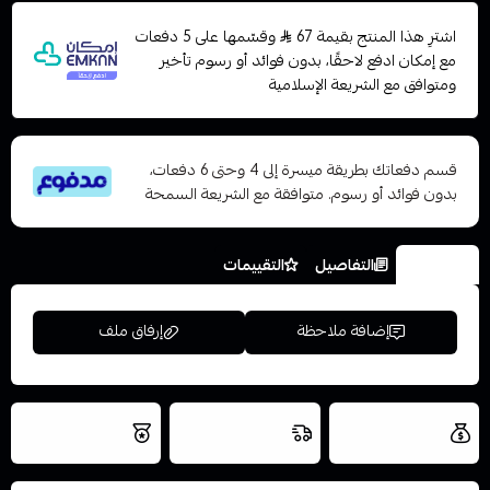
اشترِ هذا المنتج بقيمة 67
وقسّمها على 5 دفعات
مع إمكان ادفع لاحقًا، بدون فوائد أو رسوم تأخير
ومتوافق مع الشريعة الإسلامية
قسم دفعاتك بطريقة ميسرة إلى 4 وحتى 6 دفعات،
بدون فوائد أو رسوم. متوافقة مع الشريعة السمحة
الخيارات
التفاصيل
التقييمات
إضافة ملاحظة
إرفاق ملف
العروض والشحن
شحن سريع في نفس
نتميز بلجودة
مجاني
اليوم
اسحب و افلت الملف هنا
والتخزين الامن
استعراض