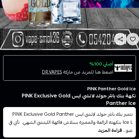
أصلي 100%
اضغط هنا للمزيد من ماركة
DR.VAPES
PINK Panther Gold Ice
نكهة بنك بانثر جولد لاتشي ايس PINK Exclusive Gold
Panther Ice
نتميز بنك بانثر جولد لاتشي ايس PINK Exclusive Gold Panther
Ice L بنكهته الرائعة والمميزة بسلاش فاكهة الليتشي الشهي. تأتي في
عبو...
قراءة المزيد