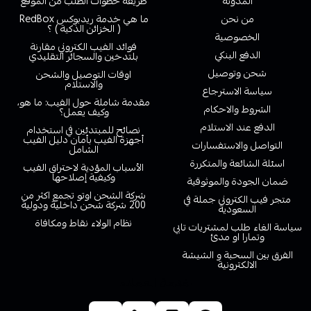
المدونة
طريقة خطوات الطلب من الموقع
من نحن
ما هي خدمة ريدبوكس RedBox
( الخزائن الذكية ) ؟
الخصوصية
فوائد الفيب الكتروني مقارنة
الدفع البنكي
بلتدخين والسجائر التقليدي
شحن وتوصيل
اوقات التوصيل والشحن
والاستلام
سياسة الاسترجاع
مقدمة شاملة حول الفيب: ما هو،
الشروط والاحكام
وكيف يعمل؟
الدفع عند الاستلام
نصائح للمبتدئين في استخدام
أجهزة الفيب بأمان دليل الفيب
التواصل والاستفسارات
الشامل
اسئلة الشائعة والمتكررة
الأسباب المؤدية لاحتراق الفيب
وكيفية إصلاحها
ضمان الجودة والموثوقية
شركة الشحن اوتو تجمع اكثر من
متجر فيب الكتروني جملة في
200 شركة شحن داخلية ودولية
السعودية
نظام الولاء نقاط ومكافاة
سياسة الغاء طلب لمشتريات تابي
وتمارا او مدئ
الفرق بين السحبة و الشيشة
الالكترونية
خدمة العملاء