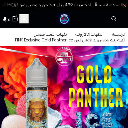
🎯 اكسب
0
0
فيب المدينة
الرئيسية
النكهات الاكترونية
نكهات الفيب معسل
نكهة بنك بانثر جولد لاتشي ايس PINK Exclusive Gold Panther Ice