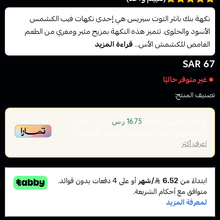
نكهة بنك بانثر التوت سيريس هي إحدى نكهات فيب الكشمس
الأسود والحلوى. تتميز هذه النكهة بمزيج مثير ومغري من الطعم
الغامض للكشمش الأس...
قراءة المزيد
67 SAR
غير متوفر حاليًا
تصنيف المنتج:
نكهات الفيب معسل
أو قسم فاتورتك بقيمة
على
4
دفعات
16.75 ر.س
بدون رسوم تأخير، متوافقة مع الشريعة الإسلامية
اعرف أكثر