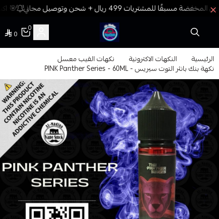
🎯 اكس
0
0
فيب المدينة
الرئيسية
النكهات الاكترونية
نكهات الفيب معسل
نكهة بنك بانثر التوت سيريس - PINK Panther Series - 60ML