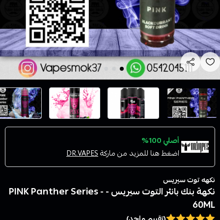
أصلي 100%
اضغط هنا للمزيد من ماركة
DR.VAPES
نكهه توت سيريس
نكهة بنك بانثر التوت سيريس - PINK Panther Series -
60ML
(تقييم واحد)