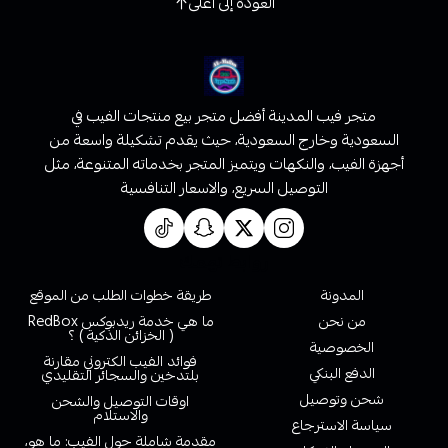
العودة إلى أعلى
متجر فيب المدينة أفضل متجر بيع منتجات الفيب في
السعودية وخارج السعودية، حيث يقدم تشكيلة واسعة من
أجهزة الفيب، والنكهات ويتميز المتجر بخدماته المتنوعة، مثل
التوصيل السريع، والاسعار التنافسية
روابط تهمك
المدونة
طريقة خطوات الطلب من الموقع
من نحن
ما هي خدمة ريدبوكس RedBox
( الخزائن الذكية ) ؟
الخصوصية
فوائد الفيب الكتروني مقارنة
الدفع البنكي
بلتدخين والسجائر التقليدي
شحن وتوصيل
اوقات التوصيل والشحن
والاستلام
سياسة الاسترجاع
مقدمة شاملة حول الفيب: ما هو،