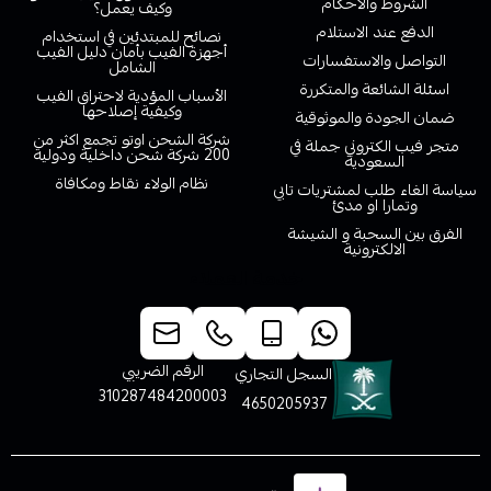
الشروط والاحكام
وكيف يعمل؟
الدفع عند الاستلام
نصائح للمبتدئين في استخدام
أجهزة الفيب بأمان دليل الفيب
التواصل والاستفسارات
الشامل
اسئلة الشائعة والمتكررة
الأسباب المؤدية لاحتراق الفيب
وكيفية إصلاحها
ضمان الجودة والموثوقية
شركة الشحن اوتو تجمع اكثر من
متجر فيب الكتروني جملة في
200 شركة شحن داخلية ودولية
السعودية
نظام الولاء نقاط ومكافاة
سياسة الغاء طلب لمشتريات تابي
وتمارا او مدئ
الفرق بين السحبة و الشيشة
الالكترونية
خدمة العملاء
الرقم الضريبي
السجل التجاري
310287484200003
4650205937