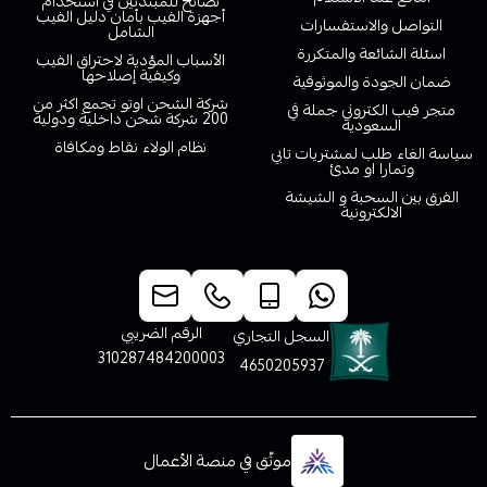
نصائح للمبتدئين في استخدام
أجهزة الفيب بأمان دليل الفيب
التواصل والاستفسارات
الشامل
اسئلة الشائعة والمتكررة
الأسباب المؤدية لاحتراق الفيب
وكيفية إصلاحها
ضمان الجودة والموثوقية
شركة الشحن اوتو تجمع اكثر من
متجر فيب الكتروني جملة في
200 شركة شحن داخلية ودولية
السعودية
نظام الولاء نقاط ومكافاة
سياسة الغاء طلب لمشتريات تابي
وتمارا او مدئ
الفرق بين السحبة و الشيشة
الالكترونية
خدمة العملاء
الرقم الضريبي
السجل التجاري
310287484200003
4650205937
موثّق في منصة الأعمال