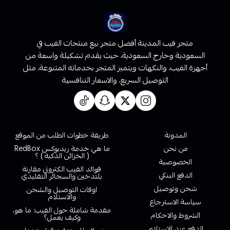
متجر فيب المدينة أفضل متجر بيع منتجات الفيب في
السعودية وخارج السعودية، حيث يقدم تشكيلة واسعة من
أجهزة الفيب، والنكهات ويتميز المتجر بخدماته المتنوعة، مثل
التوصيل السريع، والاسعار التنافسية
روابط تهمك
المدونة
طريقة خطوات الطلب من الموقع
من نحن
ما هي خدمة ريدبوكس RedBox
( الخزائن الذكية ) ؟
الخصوصية
فوائد الفيب الكتروني مقارنة
الدفع البنكي
بلتدخين والسجائر التقليدي
شحن وتوصيل
اوقات التوصيل والشحن
والاستلام
سياسة الاسترجاع
مقدمة شاملة حول الفيب: ما هو،
الشروط والاحكام
وكيف يعمل؟
الدفع عند الاستلام