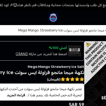
 كل طلب واستبدلها بمنتجات مجانية ومكافآت قم بالنقر هناء
🎉 كود (فيب) خصم 7% على جميع المنتجات حتى المخفضة
فيب المدينة
جا مانجو فراولة ايس سولت Mega Mango Strawberry Ice
أصلي 100%
اضغط هنا للمزيد من ماركة
GRAND
Mega Mango Strawberry Ice Salt
نكهة ميجا مانجو فراولة ايس سولت Mega Mango Strawberry Ice
(تقييمان)
تعتبر نكهة ميجا مانجو فراولة ايس سولت من أحدث النكهات
لتجربة التدخين الخاصة بك. يتميز هذا ا...
قراءة المزيد
59 SAR