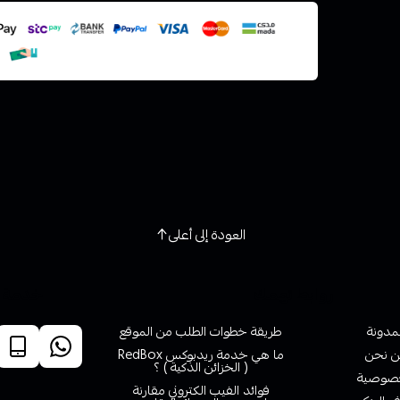
استعراض
العودة إلى أعلى
روابط تهمك
خدمة ا
لمدونة
طريقة خطوات الطلب من الموقع
 نحن
ما هي خدمة ريدبوكس RedBox
( الخزائن الذكية ) ؟
صوصية
فوائد الفيب الكتروني مقارنة