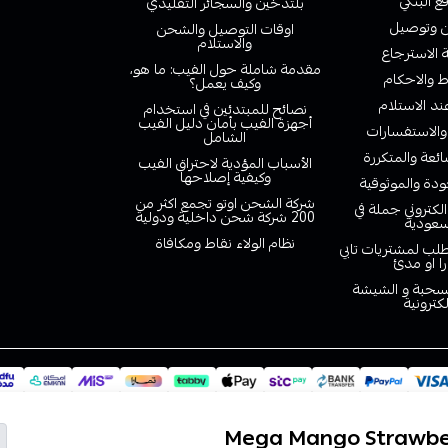
ع البنكي
بلتدخين والسجائر التقليدي
وتوصيل
اوقات التوصيل والشحن
والاستلام
الاسترجاع
مقدمة شاملة حول الفيب: ما هو،
 والاحكام
وكيف يعمل؟
ند الاستلام
نصائح للمبتدئين في استخدام
أجهزة الفيب بأمان دليل الفيب
والاستفسارات
الشامل
ائعة والمتكررة
الأسباب المؤدية لاحتراق الفيب
وكيفية إصلاحها
دة والموثوقية
شركة الشحن اوتو تجمع اكثر من
لكتروني جملة في
200 شركة شحن داخلية ودولية
سعودية
نظام الولاء نقاط ومكافاة
لب لمشتريات تابي
را او مدئ
لسحبة و الشيشة
لكترونية