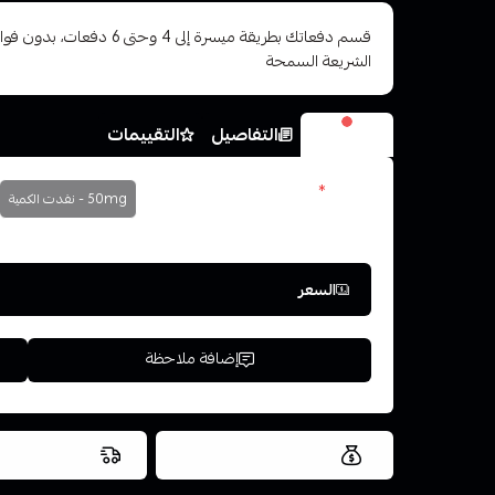
قسم دفعاتك بطريقة ميسرة إلى 4 وح
الشريعة السمحة
الخيارات
التفاصيل
التقييمات
نكوتين
*
50mg - نفدت الكمية
اختر
السعر
إضافة ملاحظة
العروض والشحن مجاني
شحن سريع في ن
اسحب و افلت ال