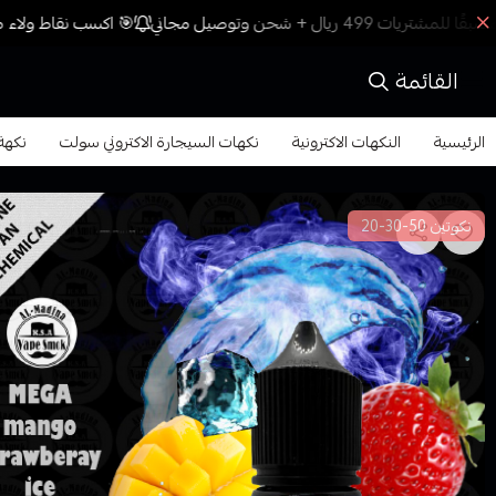
🎯 اكسب نقاط ولاء مع
القائمة
الرئيسية
النكهات الاكترونية
نكهات السيجارة الاكتروني سولت
نكهة مي
نكوتين 50-30-20