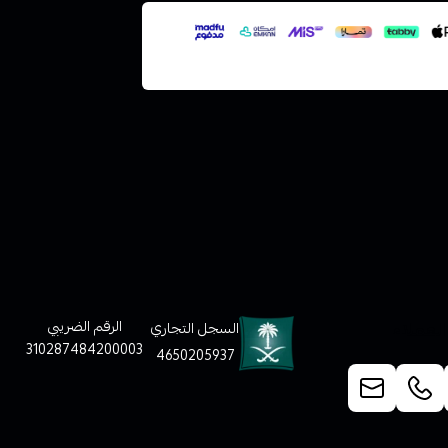
لعملاء
الرقم الضريبي
السجل التجاري
310287484200003
4650205937