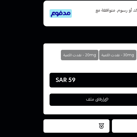
تى 6 دفعات، بدون فوائد أو رسوم. متوافقة مع
30mg - نفدت الكمية
20mg - نفدت الكمية
59 SAR
إرفاق ملف
فس اليوم
نتميز بلجودة والتخزين الامن
ملف هنا