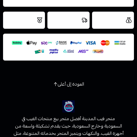
العروض والشحن
شحن سريع في نفس
نتميز بلجودة
مجاني
اليوم
اسحب و افلت الملف هنا
والتخزين الامن
استعراض
العودة إلى أعلى
متجر فيب المدينة أفضل متجر بيع منتجات الفيب في
السعودية وخارج السعودية، حيث يقدم تشكيلة واسعة من
أجهزة الفيب، والنكهات ويتميز المتجر بخدماته المتنوعة، مثل