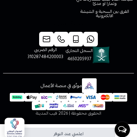
وتمارا او مدئ
الفرق بين السحبة و الشيشة
الالكترونية
خدمة العملاء
الرقم الضريبي
السجل التجاري
310287484200003
4650205937
موثّق في منصة الأعمال
الحقوق محفوظة | 2026
فيب المدينة
اعلمني عند التوفر