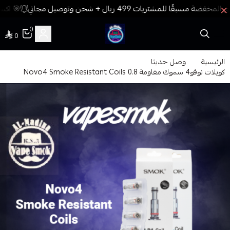
🎯 اكسب
0
0
فيب المدينة
الرئيسية
وصل حديثا
كويلات نوفو4 سموك مقاومة 0.8 Novo4 Smoke Resistant Coils