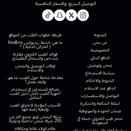
التوصيل السريع، والاسعار التنافسية
روابط تهمك
المدونة
طريقة خطوات الطلب من الموقع
من نحن
ما هي خدمة ريدبوكس RedBox
( الخزائن الذكية ) ؟
الخصوصية
فوائد الفيب الكتروني مقارنة
الدفع البنكي
بلتدخين والسجائر التقليدي
شحن وتوصيل
اوقات التوصيل والشحن
والاستلام
سياسة الاسترجاع
مقدمة شاملة حول الفيب: ما هو،
الشروط والاحكام
وكيف يعمل؟
الدفع عند الاستلام
نصائح للمبتدئين في استخدام
أجهزة الفيب بأمان دليل الفيب
التواصل والاستفسارات
الشامل
اسئلة الشائعة والمتكررة
الأسباب المؤدية لاحتراق الفيب
وكيفية إصلاحها
ضمان الجودة والموثوقية
شركة الشحن اوتو تجمع اكثر من
متجر فيب الكتروني جملة في
200 شركة شحن داخلية ودولية
السعودية
نظام الولاء نقاط ومكافاة
سياسة الغاء طلب لمشتريات تابي