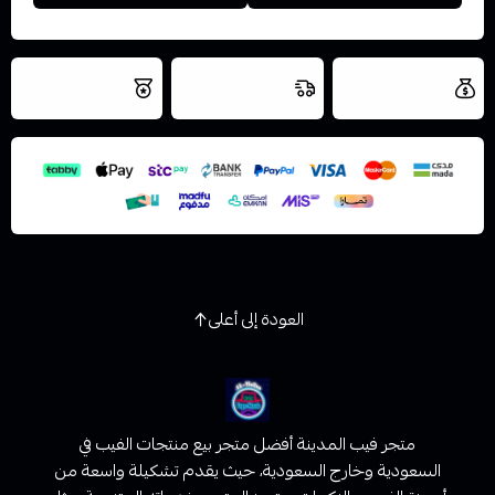
العروض والشحن
شحن سريع في نفس
نتميز بلجودة
مجاني
اليوم
اسحب و افلت الملف هنا
والتخزين الامن
استعراض
العودة إلى أعلى
متجر فيب المدينة أفضل متجر بيع منتجات الفيب في
السعودية وخارج السعودية، حيث يقدم تشكيلة واسعة من