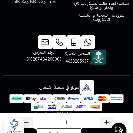
نظام الولاء نقاط ومكافاة
سياسة الغاء طلب لمشتريات تابي
وتمارا او مدئ
الفرق بين السحبة و الشيشة
الالكترونية
خدمة العملاء
الرقم الضريبي
السجل التجاري
310287484200003
4650205937
موثّق في منصة الأعمال
الحقوق محفوظة | 2026
فيب المدينة