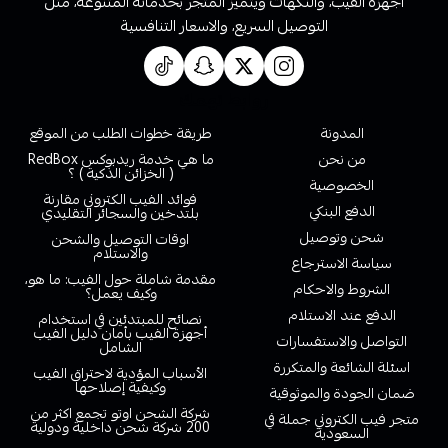
أجهزة الفيب، والنكهات ويتميز المتجر بخدماته المتنوعة، مثل
التوصيل السريع، والاسعار التنافسية
روابط تهمك
المدونة
طريقة خطوات الطلب من الموقع
من نحن
ما هي خدمة ريدبوكس RedBox
( الخزائن الذكية ) ؟
الخصوصية
فوائد الفيب الكتروني مقارنة
الدفع البنكي
بلتدخين والسجائر التقليدي
شحن وتوصيل
اوقات التوصيل والشحن
والاستلام
سياسة الاسترجاع
مقدمة شاملة حول الفيب: ما هو،
الشروط والاحكام
وكيف يعمل؟
الدفع عند الاستلام
نصائح للمبتدئين في استخدام
أجهزة الفيب بأمان دليل الفيب
التواصل والاستفسارات
الشامل
اسئلة الشائعة والمتكررة
الأسباب المؤدية لاحتراق الفيب
وكيفية إصلاحها
ضمان الجودة والموثوقية
شركة الشحن اوتو تجمع اكثر من
متجر فيب الكتروني جملة في
200 شركة شحن داخلية ودولية
السعودية