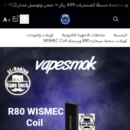
🎯 اكسب
0
0
فيب المدينة
الرئيسية
ملحقات الاجهزة الاكترونية
كويلات والبودات
كويلات سحبة سيجاره R80 ويسمك WISMEC Coil