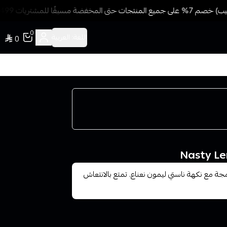
 مسبقًا للمشتريات 499 ريال + شحن وتوصيل مجاني
0
اللغة:
العربية
0
 مع نكهة ناستي ليمون نعناع. تمتع بالانتعاش