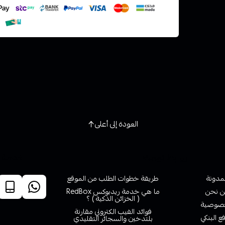
العودة إلى أعلى
روابط تهمك
خدمة ا
لمدونة
طريقة خطوات الطلب من الموقع
 نحن
ما هي خدمة ريدبوكس RedBox
( الخزائن الذكية ) ؟
صوصية
فوائد الفيب الكتروني مقارنة
ع البنكي
بلتدخين والسجائر التقليدي