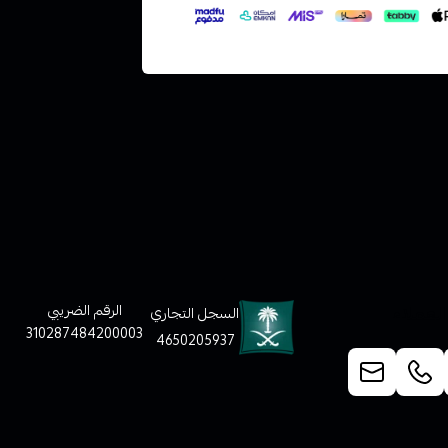
لعملاء
الرقم الضريبي
السجل التجاري
310287484200003
4650205937