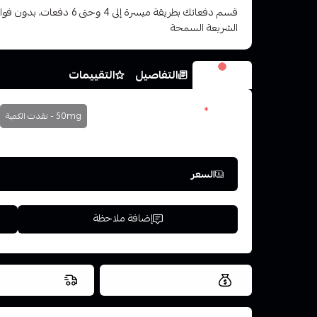
قسم دفعاتك بطريقة ميسرة إلى 4 وح
الشريعة السمحة
الخيارات
التفاصيل
التقييمات
نكوتين
*
50mg - نفدت الكمية
اختر
السعر
إضافة ملاحظة
العروض والشحن مجاني
شحن سريع في ن
اسحب و افلت ال
استعراض