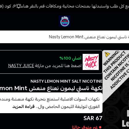
 كل طلب واستبدلها بمنتجات مجانية ومكافآت قم بالنقر هناء
🎉 كود (فيب) خصم 7% على جميع المنتجات حتى المخفضة
فيب المدينة
استي ليمون نعناع منعش Nasty Lemon Mint
أصلي 100%
اضغط هنا للمزيد من ماركة
NASTY JUICE
NASTY LEMON MINT SALT NICOTINE
نكهة ناستي ليمون نعناع منعش Nasty Lemon Mint
نكهات السولت الاصلية استمتع بتجربة نكهة منعشة ومندمجة
الفوري لتوليفة الليمون الحامض وال...
قراءة المزيد
67 SAR
غير متوفر حاليًا