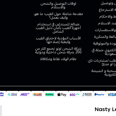
وتوصيل
اوقات التوصيل والشحن
والاستلام
الاسترجاع
مقدمة شاملة حول الفيب: ما هو،
 والاحكام
وكيف يعمل؟
ند الاستلام
نصائح للمبتدئين في استخدام
أجهزة الفيب بأمان دليل الفيب
والاستفسارات
الشامل
ائعة والمتكررة
الأسباب المؤدية لاحتراق الفيب
وكيفية إصلاحها
دة والموثوقية
شركة الشحن اوتو تجمع اكثر من
لكتروني جملة في
200 شركة شحن داخلية ودولية
سعودية
نظام الولاء نقاط ومكافاة
لب لمشتريات تابي
را او مدئ
لسحبة و الشيشة
لكترونية