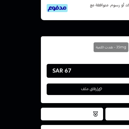
تى 6 دفعات، بدون فوائد أو رسوم. متوافقة مع
35mg - نفدت الكمية
67 SAR
إرفاق ملف
فس اليوم
نتميز بلجودة والتخزين الامن
ملف هنا