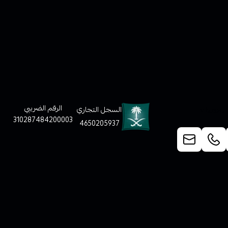
لعملاء
الرقم الضريبي
السجل التجاري
310287484200003
4650205937