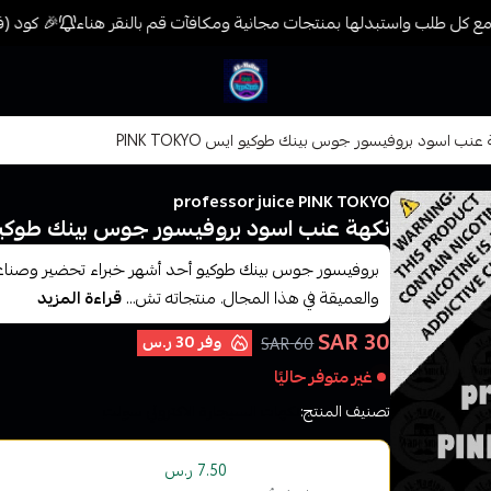
ع كل طلب واستبدلها بمنتجات مجانية ومكافآت قم بالنقر هناء
🎉 كود (فيب) خصم 7% على جميع المنتجات حتى المخف
فيب المدينة
عنب اسود بروفيسور جوس بينك طوكيو ايس PINK TOKYO
professor juice PINK TOKYO
نكهة عنب اسود بروفيسور جوس بينك طوكيو ايس KYO
بروفيسور جوس بينك طوكيو أحد أشهر خبراء تحضير وصناعة ال
والعميقة في هذا المجال. منتجاته تش...
قراءة المزيد
30 SAR
وفر
30 ر.س
60 SAR
غير متوفر حاليًا
تصنيف المنتج:
نكهات السيجارة الاكتروني سولت
أو قسم فاتورتك بقيمة
على
4
دفعات بدون رسوم تأ
7.50 ر.س