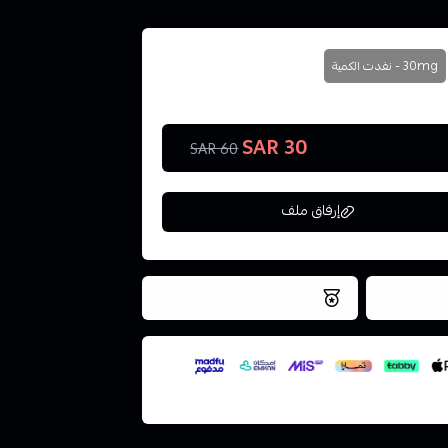
30mg - نفدت الكمية
30 SAR
60 SAR
إرفاق ملف
فس اليوم
نتميز بلجودة والتخزين الامن
ملف هنا