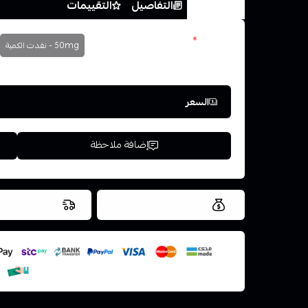
الخيارات
التفاصيل
التقييمات
النكوتين
*
50mg - نفدت الكمية
اختر
السعر
إضافة ملاحظة
العروض والشحن مجاني
شحن سريع في ن
اسحب و افلت ال
استعراض