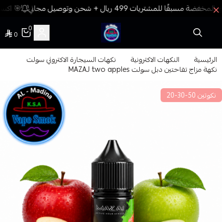
🎯 اكسب
0
0
فيب المدينة
الرئيسية
النكهات الاكترونية
نكهات السيجارة الاكتروني سولت
نكهة مزاج تفاحتين دبل سولت MAZAJ two apples
نكوتين 50-30-20