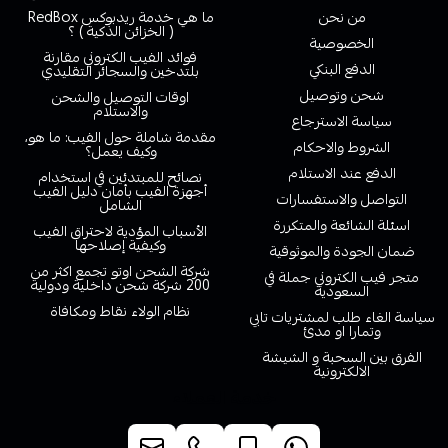
من نحن
ما هي خدمة ريدبوكس RedBox
( الخزائن الذكية ) ؟
الخصوصية
فوائد الفيب الكتروني مقارنة
الدفع البنكي
بلتدخين والسجائر التقليدي
شحن وتوصيل
اوقات التوصيل والشحن
والاستلام
سياسة الاسترجاع
مقدمة شاملة حول الفيب: ما هو،
الشروط والاحكام
وكيف يعمل؟
الدفع عند الاستلام
نصائح للمبتدئين في استخدام
أجهزة الفيب بأمان دليل الفيب
التواصل والاستفسارات
الشامل
اسئلة الشائعة والمتكررة
الأسباب المؤدية لاحتراق الفيب
وكيفية إصلاحها
ضمان الجودة والموثوقية
شركة الشحن اوتو تجمع اكثر من
متجر فيب الكتروني جملة في
200 شركة شحن داخلية ودولية
السعودية
نظام الولاء نقاط ومكافاة
سياسة الغاء طلب لمشتريات تابي
وتمارا او مدئ
الفرق بين السحبة و الشيشة
الالكترونية
خدمة العملاء