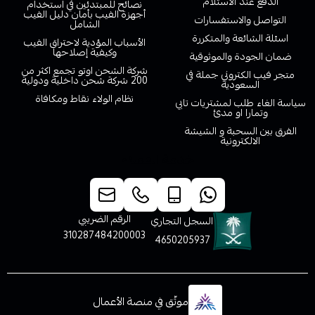
الدفع عند الاستلام
نصائح للمبتدئين في استخدام
أجهزة الفيب بأمان دليل الفيب
التواصل والاستفسارات
الشامل
اسئلة الشائعة والمتكررة
الأسباب المؤدية لاحتراق الفيب
وكيفية إصلاحها
ضمان الجودة والموثوقية
شركة الشحن اوتو تجمع اكثر من
متجر فيب الكتروني جملة في
200 شركة شحن داخلية ودولية
السعودية
نظام الولاء نقاط ومكافاة
سياسة الغاء طلب لمشتريات تابي
وتمارا او مدئ
الفرق بين السحبة و الشيشة
الالكترونية
خدمة العملاء
الرقم الضريبي
السجل التجاري
310287484200003
4650205937
موثّق في منصة الأعمال