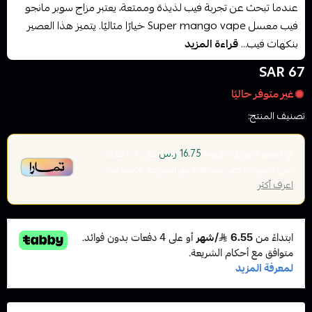
عندما تبحث عن تجربة فيب لذيذة وممتعة، يعتبر مزاج سوبر مانجو
فيب معسل Super mango vape خيارًا مثاليًا. يتميز هذا العصير
بنكهات فيب...
قراءة المزيد
67 SAR
غير متوفر حاليًا
تصنيف المنتج:
وصل حديثا
أو قسم فاتورتك بقيمة
على
4
دفعات
16.75 ر.س
بدون رسوم تأخير، متوافقة مع الشريعة الإسلامية
اعرف أكثر