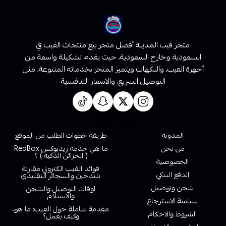
متجر فيب المدينة أفضل متجر بيع منتجات الفيب في
السعودية وخارج السعودية، حيث يقدم تشكيلة واسعة من
أجهزة الفيب، والنكهات ويتميز المتجر بخدماته المتنوعة، مثل
التوصيل السريع، والاسعار التنافسية
روابط تهمك
المدونة
طريقة خطوات الطلب من الموقع
من نحن
ما هي خدمة ريدبوكس RedBox
( الخزائن الذكية ) ؟
الخصوصية
فوائد الفيب الكتروني مقارنة
الدفع البنكي
بلتدخين والسجائر التقليدي
شحن وتوصيل
اوقات التوصيل والشحن
والاستلام
سياسة الاسترجاع
مقدمة شاملة حول الفيب: ما هو،
الشروط والاحكام
وكيف يعمل؟