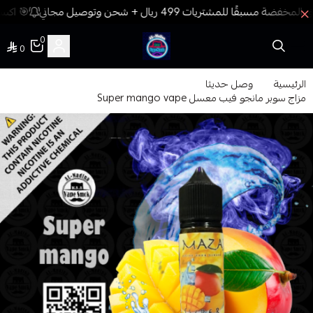
🎯 اكسب
0
0
فيب المدينة
الرئيسية
وصل حديثا
مزاج سوبر مانجو فيب معسل Super mango vape