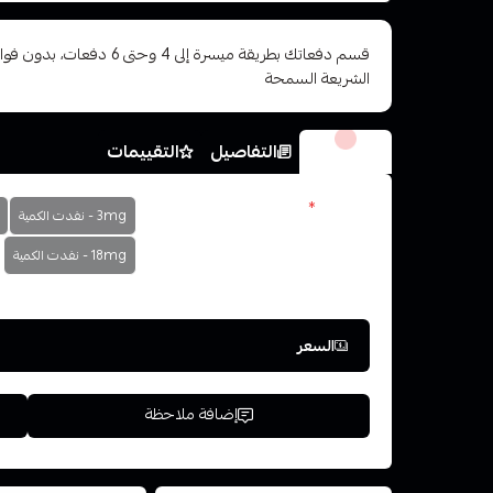
قسم دفعاتك بطريقة ميسرة إلى 4 وح
الشريعة السمحة
الخيارات
التفاصيل
التقييمات
النكوتين
*
3mg - نفدت الكمية
اختر
18mg - نفدت الكمية
السعر
إضافة ملاحظة