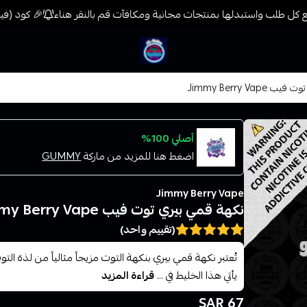
كل طلب واستبدلها بمنتجات مجانية ومكافآت قم بالنقر هناء
🎉 كود (فيب) خصم 7% على جميع المنتجات حتى المخفضة مسبق
فيب المدينة
Jimmy Berry Vap
أصلي 100%
اضغط هنا للمزيد من ماركة
GUMMY
Jimmy Berry Vape
نكهة قمي بيري توت فيب Jimmy Berry Vape
(تقييم واحد)
تُعتبر نكهة قمي بيري بنكهة التوت مزيجاً مثالياً من لذة التوت
يأتي هذا الخليط في ...
قراءة المزيد
67 SAR