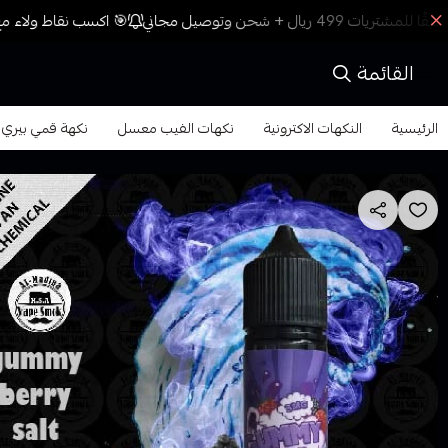
🎯 اكسب نقاط ولاء مع 
القائمة
الرئيسية
النكهات الاكترونية
نكهات الفيب معسل
نكهة قمي بيري توت فيب e