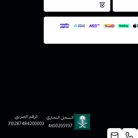
فس اليوم
نتميز بلجودة والتخزين الامن
ملف هنا
لعملاء
الرقم الضريبي
السجل التجاري
310287484200003
4650205937