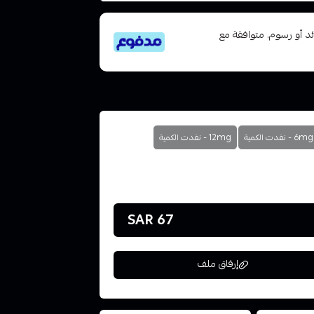
تى 6 دفعات، بدون فوائد أو رسوم. متوافقة مع
6mg - نفدت الكمية
12mg - نفدت الكمية
67 SAR
إرفاق ملف