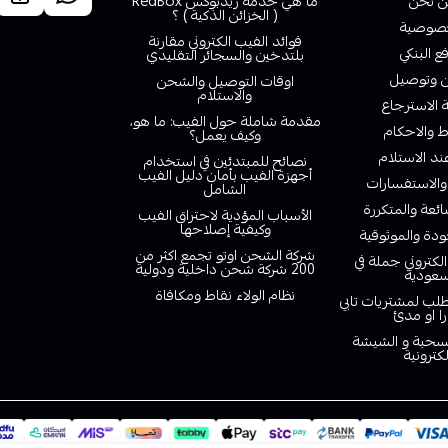
 نحن
ما هي خدمة ريدبوكس RedBox
( الخزائن الذكية ) ؟
صوصية
فوائد الفيب الكتروني مقارنة
ع البنكي
بلتدخين والسجائر التقليدي
وتوصيل
اوقات التوصيل والشحن
والاستلام
الاسترجاع
مقدمة شاملة حول الفيب: ما هو،
 والاحكام
وكيف يعمل؟
ند الاستلام
نصائح للمبتدئين في استخدام
أجهزة الفيب بأمان دليل الفيب
والاستفسارات
الشامل
ائعة والمتكررة
الأسباب المؤدية لاحتراق الفيب
وكيفية إصلاحها
دة والموثوقية
شركة الشحن اوتو تجمع اكثر من
لكتروني جملة في
200 شركة شحن داخلية ودولية
سعودية
نظام الولاء نقاط ومكافاة
لب لمشتريات تابي
را او مدئ
لسحبة و الشيشة
لكترونية