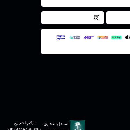
فس اليوم
نتميز بلجودة والتخزين الامن
ملف هنا
لعملاء
الرقم الضريبي
السجل التجاري
310287484200003