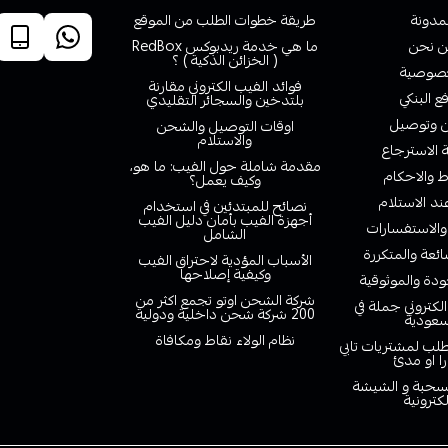
لمدونة
طريقة خطوات الطلب من الموقع
 نحن
ما هي خدمة ريدبوكس RedBox
( الخزائن الذكية ) ؟
صوصية
فوائد الفيب الكتروني مقارنة
ع البنكي
بلتدخين والسجائر التقليدي
وتوصيل
اوقات التوصيل والشحن
والاستلام
الاسترجاع
مقدمة شاملة حول الفيب: ما هو،
 والاحكام
وكيف يعمل؟
ند الاستلام
نصائح للمبتدئين في استخدام
أجهزة الفيب بأمان دليل الفيب
والاستفسارات
الشامل
ائعة والمتكررة
الأسباب المؤدية لاحتراق الفيب
وكيفية إصلاحها
دة والموثوقية
شركة الشحن اوتو تجمع اكثر من
لكتروني جملة في
200 شركة شحن داخلية ودولية
سعودية
نظام الولاء نقاط ومكافاة
لب لمشتريات تابي
را او مدئ
لسحبة و الشيشة
لكترونية