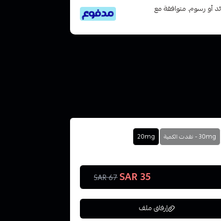
تى 6 دفعات، بدون فوائد أو رسوم. متوافقة مع
30mg - نفدت الكمية
20mg
35 SAR
67 SAR
إرفاق ملف