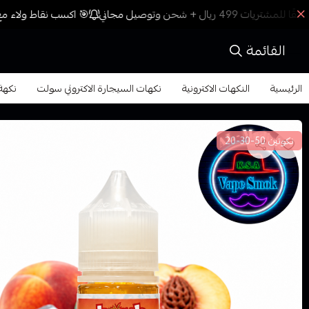
🎯 اكسب نقاط ولاء مع 
القائمة
الرئيسية
النكهات الاكترونية
نكهات السيجارة الاكتروني سولت
نكهة بومب
نكوتين 50-30-20