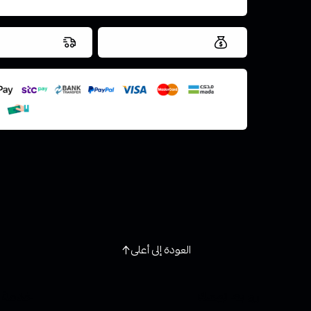
العروض والشحن مجاني
شحن سريع في ن
اسحب و افلت ال
استعراض
العودة إلى أعلى
روابط تهمك
خدمة ا