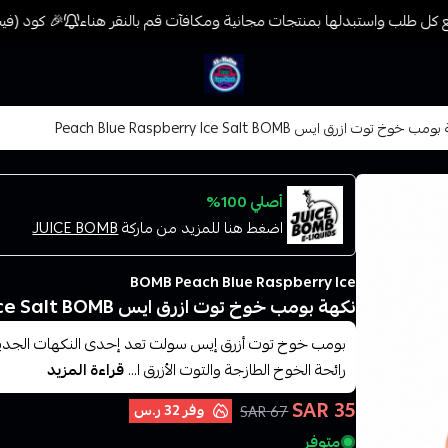
كل طلب واستبدلها بمنتجات مجانية ومكافآت قم بالنقر هناء
🎉 كود (فيب) خصم 7% على جميع المنتجات حتى المخفضة مسبقً
فيب المدينة
 خوخ توت ازرق ايس Peach Blue Raspberry Ice Salt BOMB
أصلي 100%
اضغط هنا للمزيد من ماركة
JUICE BOMB
BOMB Peach Blue Raspberry Ice
نكهة بومب خوخ توت ازرق ايس Peach Blue Raspberry Ice Salt BOMB
بومب خوخ توت أزرق إيس سولت تعد إحدى النكهات الجديدة
رائحة الخوخ الطازجة والتوت الأزرق ا...
قراءة المزيد
35 SAR
وفر
32 ر.س
67 SAR
متوفر