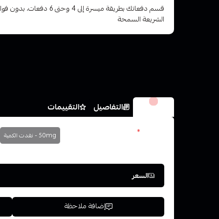
قسم دفعاتك بطريقة ميسرة إلى 4 وح
الشريعة السمحة
الخيارات
التفاصيل
التقييمات
النكوتين
*
50mg - نفدت الكمية
اختر
السعر
إضافة ملاحظة