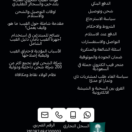
الدفع البنكي
بلتدخين والسجائر التقليدي
شحن وتوصيل
اوقات التوصيل والشحن
والاستلام
سياسة الاسترجاع
مقدمة شاملة حول الفيب: ما هو،
الشروط والاحكام
وكيف يعمل؟
الدفع عند الاستلام
نصائح للمبتدئين في استخدام
أجهزة الفيب بأمان دليل الفيب
التواصل والاستفسارات
الشامل
اسئلة الشائعة والمتكررة
الأسباب المؤدية لاحتراق الفيب
وكيفية إصلاحها
ضمان الجودة والموثوقية
شركة الشحن اوتو تجمع اكثر من
متجر فيب الكتروني جملة في
200 شركة شحن داخلية ودولية
السعودية
نظام الولاء نقاط ومكافاة
سياسة الغاء طلب لمشتريات تابي
وتمارا او مدئ
الفرق بين السحبة و الشيشة
الالكترونية
خدمة العملاء
الرقم الضريبي
السجل التجاري
310287484200003