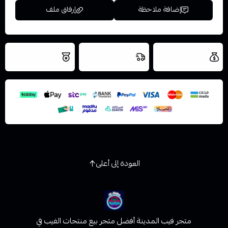
إضافة ملاحظة
إرفاق ملف
العروض والشحن
شحن سريع في نفس
نتميز بلجودة
مجاني
اليوم
اسحب و افلت الملف هنا
والتخزين الامن
استعراض
العودة إلى أعلى
متجر فيب المدينة أفضل متجر بيع منتجات الفيب في