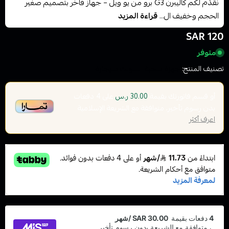
نقدّم لكم كاليبرن G3 برو من يو ويل – جهاز فاخر بتصميم صغير
الحجم وخفيف ال...
قراءة المزيد
120 SAR
متوفر
تصنيف المنتج:
اجهزة سحبة السولت سيجارة
أو قسم فاتورتك بقيمة
على
4
دفعات
30.00 ر.س
بدون رسوم تأخير، متوافقة مع الشريعة الإسلامية
اعرف أكثر