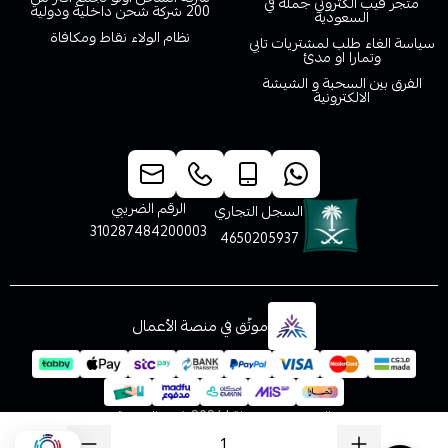
متجر فيب الكتروني جملة في
200 شركة شحن داخلية ودولية
السعودية
نظام الولاء نقاط ومكافاة
سياسة الغاء طلب لمشتريات تابي
وتمارا او مدئ
الفرق بين السحبة و الشيشة
الالكترونية
خدمة العملاء
الرقم الضريبي
السجل التجاري
310287484200003
4650205937
موثّق في منصة الأعمال
الحقوق محفوظة | 2026
فيب المدينة