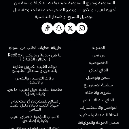
السعودية وخارج السعودية، حيث يقدم تشكيلة واسعة من
أجهزة الفيب، والنكهات ويتميز المتجر بخدماته المتنوعة، مثل
التوصيل السريع، والاسعار التنافسية
روابط تهمك
المدونة
طريقة خطوات الطلب من الموقع
من نحن
ما هي خدمة ريدبوكس RedBox
( الخزائن الذكية ) ؟
الخصوصية
فوائد الفيب الكتروني مقارنة
الدفع البنكي
بلتدخين والسجائر التقليدي
شحن وتوصيل
اوقات التوصيل والشحن
والاستلام
سياسة الاسترجاع
مقدمة شاملة حول الفيب: ما هو،
الشروط والاحكام
وكيف يعمل؟
الدفع عند الاستلام
نصائح للمبتدئين في استخدام
أجهزة الفيب بأمان دليل الفيب
التواصل والاستفسارات
الشامل
اسئلة الشائعة والمتكررة
الأسباب المؤدية لاحتراق الفيب
وكيفية إصلاحها
ضمان الجودة والموثوقية
شركة الشحن اوتو تجمع اكثر من