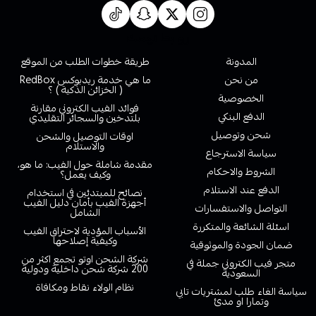
روابط تهمك
المدونة
طريقة خطوات الطلب من الموقع
من نحن
ما هي خدمة ريدبوكس RedBox
( الخزائن الذكية ) ؟
الخصوصية
فوائد الفيب الكتروني مقارنة
الدفع البنكي
بلتدخين والسجائر التقليدي
شحن وتوصيل
اوقات التوصيل والشحن
والاستلام
سياسة الاسترجاع
مقدمة شاملة حول الفيب: ما هو،
الشروط والاحكام
وكيف يعمل؟
الدفع عند الاستلام
نصائح للمبتدئين في استخدام
أجهزة الفيب بأمان دليل الفيب
التواصل والاستفسارات
الشامل
اسئلة الشائعة والمتكررة
الأسباب المؤدية لاحتراق الفيب
وكيفية إصلاحها
ضمان الجودة والموثوقية
شركة الشحن اوتو تجمع اكثر من
متجر فيب الكتروني جملة في
200 شركة شحن داخلية ودولية
السعودية
نظام الولاء نقاط ومكافاة
سياسة الغاء طلب لمشتريات تابي
وتمارا او مدئ