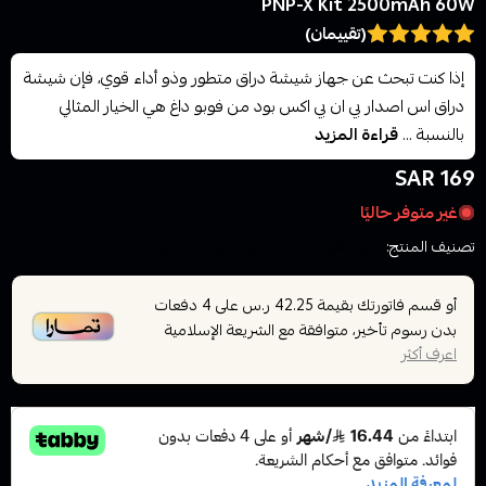
PNP-X Kit 2500mAh 60W
(تقييمان)
إذا كنت تبحث عن جهاز شيشة دراق متطور وذو أداء قوي، فإن شيشة
دراق اس اصدار بي ان بي اكس بود من فوبو داغ هي الخيار المثالي
بالنسبة ...
قراءة المزيد
169 SAR
غير متوفر حاليًا
تصنيف المنتج:
اجهزة فيب للمعسل والسيجارة بجهاز واحد
أو قسم فاتورتك بقيمة
على
4
دفعات
42.25 ر.س
بدون رسوم تأخير، متوافقة مع الشريعة الإسلامية
اعرف أكثر