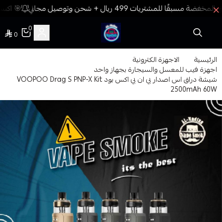
🎯 اكسب
0
0
فيب المدينة
الرئيسية
الاجهزة الكترونية
اجهزة فيب للمعسل والسيجارة بجهاز واحد
شيشة دراق اس اصدار بي ان بي اكس بود VOOPOO Drag S PNP-X Kit
2500mAh 60W