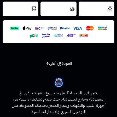
العروض والشحن
شحن سريع في نفس
نتميز بلجودة
مجاني
اليوم
اسحب و افلت الملف هنا
والتخزين الامن
استعراض
العودة إلى أعلى
متجر فيب المدينة أفضل متجر بيع منتجات الفيب في
السعودية وخارج السعودية، حيث يقدم تشكيلة واسعة من
أجهزة الفيب، والنكهات ويتميز المتجر بخدماته المتنوعة، مثل
التوصيل السريع، والاسعار التنافسية