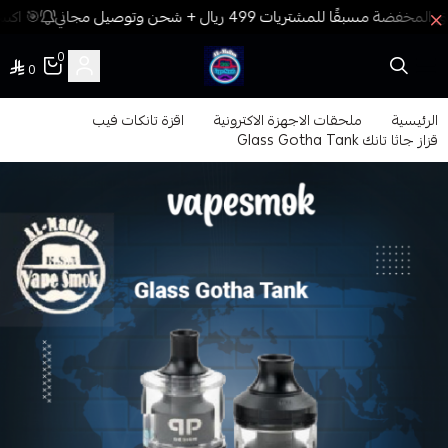
🎯 اكسب
0
0
فيب المدينة
الرئيسية
ملحقات الاجهزة الاكترونية
اقزة تانكات فيب
قزاز جاثا تانك Glass Gotha Tank