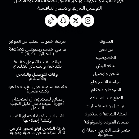
أجهزة الفيب، والنكهات ويتميز المتجر بخدماته المتنوعة، مثل
التوصيل السريع، والاسعار التنافسية
روابط تهمك
المدونة
طريقة خطوات الطلب من الموقع
من نحن
ما هي خدمة ريدبوكس RedBox
( الخزائن الذكية ) ؟
الخصوصية
فوائد الفيب الكتروني مقارنة
الدفع البنكي
بلتدخين والسجائر التقليدي
شحن وتوصيل
اوقات التوصيل والشحن
والاستلام
سياسة الاسترجاع
مقدمة شاملة حول الفيب: ما هو،
الشروط والاحكام
وكيف يعمل؟
الدفع عند الاستلام
نصائح للمبتدئين في استخدام
أجهزة الفيب بأمان دليل الفيب
التواصل والاستفسارات
الشامل
اسئلة الشائعة والمتكررة
الأسباب المؤدية لاحتراق الفيب
وكيفية إصلاحها
ضمان الجودة والموثوقية
شركة الشحن اوتو تجمع اكثر من
متجر فيب الكتروني جملة في
200 شركة شحن داخلية ودولية
السعودية