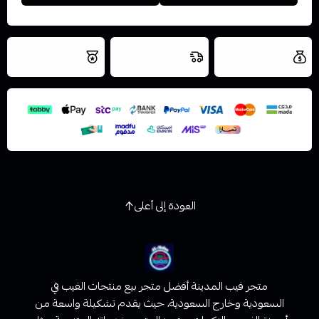
العروض والشحن
شحن سريع في نفس
نتميز بلجودة
مجاني
اليوم
اسحب و افلت الملف هنا
والتخزين الامن
استعراض
العودة إلى أعلى
متجر فيب المدينة أفضل متجر بيع منتجات الفيب في
السعودية وخارج السعودية، حيث يقدم تشكيلة واسعة من