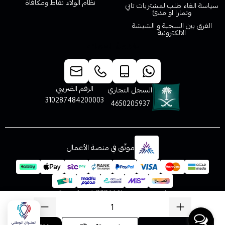
نظام الولاء نقاط ومكافاة
سياسة الغاء طلب لمشتريات تابي
وتمارا او مدئ
الفرق بين السحبة و الشيشة
الالكترونية
خدمة العملاء
الرقم الضريبي
السجل التجاري
310287484200003
4650205937
موثّق في منصة الأعمال
الحقوق محفوظة | 2026
فيب المدينة