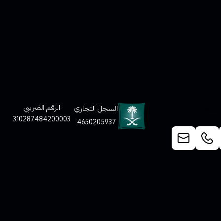
لعملاء
الرقم الضريبي
السجل التجاري
310287484200003
4650205937