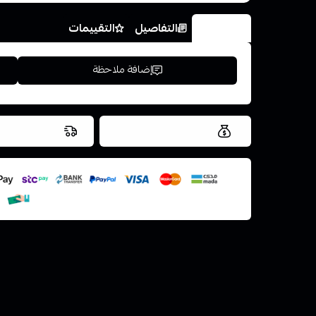
الخيارات
التفاصيل
التقييمات
إضافة ملاحظة
العروض والشحن مجاني
شحن سريع في ن
اسحب و افلت ال
استعراض