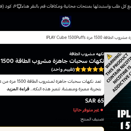
 كل طلب واستبدلها بمنتجات مجانية ومكافآت قم بالنقر هناء
🎉 كود (فيب) خصم 7% على جميع المنتجات حتى المخفضة 
فيب المدينة
15 مزة IPLAY Cube 1500Puffs
نكهه مشروب الطاقة
نكهات سحبات جاهزة مشروب الطاقة 1500 مزة IPLAY Cube 1500Puffs
(تقييم واحد)
بتجربة مميزة ومنعشة. تتميز هذه النكه...
قراءة المزيد
65 SAR
غير متوفر حاليًا
تصنيف المنتج:
سحبات جاهزة