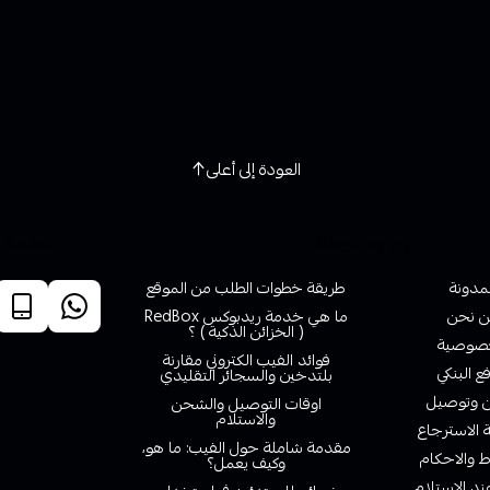
العودة إلى أعلى
روابط تهمك
خدمة ا
لمدونة
طريقة خطوات الطلب من الموقع
 نحن
ما هي خدمة ريدبوكس RedBox
( الخزائن الذكية ) ؟
صوصية
فوائد الفيب الكتروني مقارنة
ع البنكي
بلتدخين والسجائر التقليدي
وتوصيل
اوقات التوصيل والشحن
والاستلام
الاسترجاع
مقدمة شاملة حول الفيب: ما هو،
 والاحكام
وكيف يعمل؟
ند الاستلام