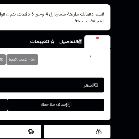
قسم دفعاتك بطريقة ميسرة إلى 4 وح
الشريعة السمحة
الخيارات
التفاصيل
التقييمات
نكوتين
*
50 - نفدت الكمية
30 - نفدت الك
اختر
السعر
إضافة ملاحظة
العروض والشحن مجاني
شحن سريع في ن
اسحب و افلت ال