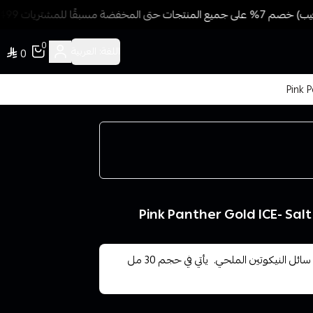
 مسبقًا للمشتريات 499 ريال + شحن وتوصيل مجاني
0
اللغة:
العربية
0
بنك بانثر قولد ايس سولت بطعم الليتشي 30 مل Pink Panther Gold ICE- Salt
بنك بانثر قولد ايس سولت بطعم الليتشي هو إصدار رائع من سائل النيكوتين الملحي. يأتي في حجم 30 مل