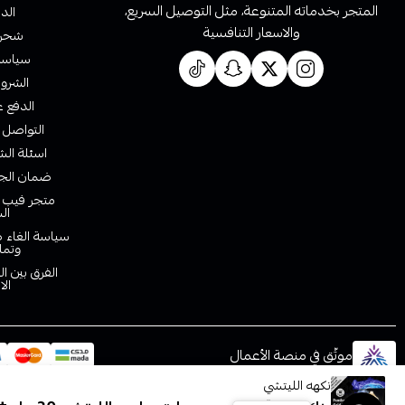
المتجر بخدماته المتنوعة، مثل التوصيل السريع،
الدف
والاسعار التنافسية
شحن 
سياسة 
الشروط
الدفع ع
التواصل 
اسئلة الش
ضمان الجو
متجر فيب ا
ال
سياسة الغاء ط
وتما
الفرق بين ا
الا
موثّق في منصة الأعمال
نكهه الليتشي