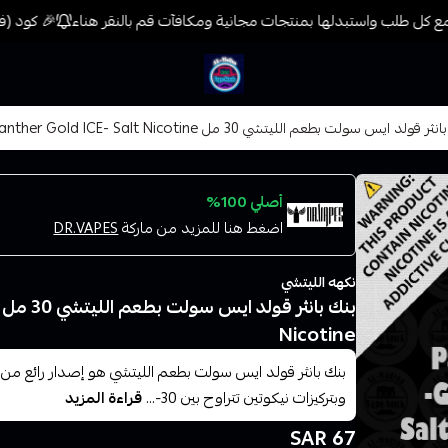
 كل طلب واستبدلها بمنتجات مجانية ومكافآت قم بالنقر هناء
🎉 كود (فيب) خصم 7% على جميع المنتجات حتى المخفضة
فيب المدينة
 قولد ايس سولت بطعم الليتشي 30 مل Pink Panther Gold ICE- Salt Nicotine
أصلي 100%
اضغط هنا للمزيد من ماركة
DR.VAPES
نكهه الليتشي
Nicotine
وبتركيزات نيكوتين تتراوح بين 30-...
قراءة المزيد
67 SAR