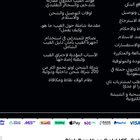
فوائد الفيب الكتروني مقارنة
ع البنكي
بلتدخين والسجائر التقليدي
وتوصيل
اوقات التوصيل والشحن
والاستلام
الاسترجاع
مقدمة شاملة حول الفيب: ما هو،
 والاحكام
وكيف يعمل؟
ند الاستلام
نصائح للمبتدئين في استخدام
أجهزة الفيب بأمان دليل الفيب
والاستفسارات
الشامل
ائعة والمتكررة
الأسباب المؤدية لاحتراق الفيب
وكيفية إصلاحها
دة والموثوقية
شركة الشحن اوتو تجمع اكثر من
لكتروني جملة في
200 شركة شحن داخلية ودولية
سعودية
نظام الولاء نقاط ومكافاة
لب لمشتريات تابي
را او مدئ
لسحبة و الشيشة
لكترونية