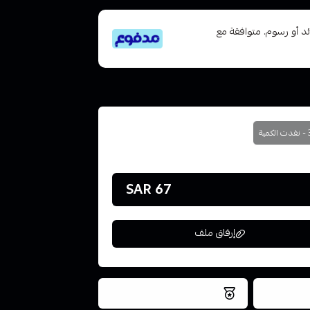
تى 6 دفعات، بدون فوائد أو رسوم. متوافقة مع
مية
67 SAR
إرفاق ملف
فس اليوم
نتميز بلجودة والتخزين الامن
ملف هنا