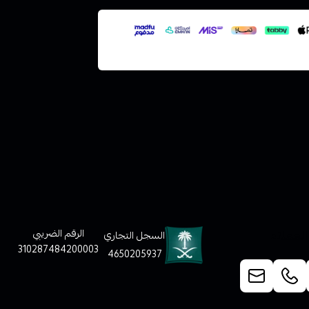
لعملاء
الرقم الضريبي
السجل التجاري
310287484200003
4650205937