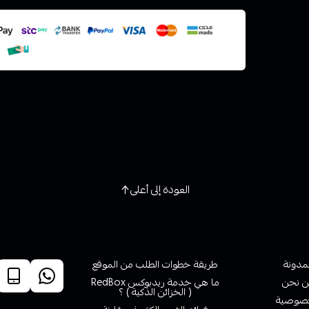
استعراض
العودة إلى أعلى
روابط تهمك
خدمة ا
لمدونة
طريقة خطوات الطلب من الموقع
 نحن
ما هي خدمة ريدبوكس RedBox
( الخزائن الذكية ) ؟
صوصية