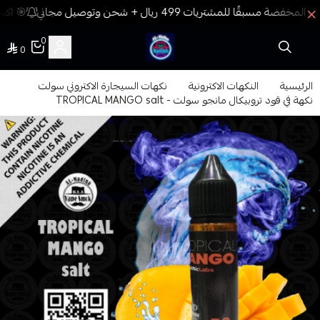
🎯 اكسب
0
0
فيب المدينة
الرئيسية
النكهات الاكترونية
نكهات السيجارة الاكتروني سولت
نكهة في قود تروبيكال مانجو سولت - TROPICAL MANGO salt