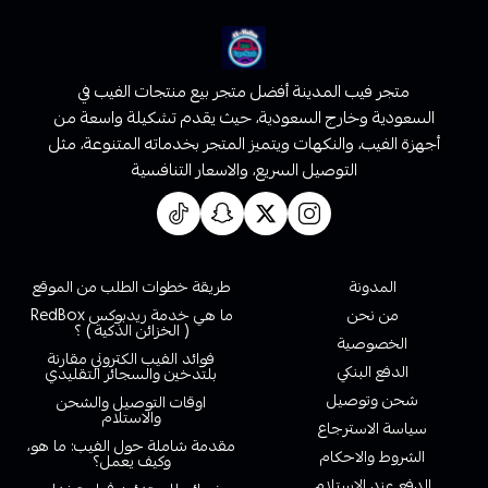
متجر فيب المدينة أفضل متجر بيع منتجات الفيب في
السعودية وخارج السعودية، حيث يقدم تشكيلة واسعة من
أجهزة الفيب، والنكهات ويتميز المتجر بخدماته المتنوعة، مثل
التوصيل السريع، والاسعار التنافسية
روابط تهمك
المدونة
طريقة خطوات الطلب من الموقع
من نحن
ما هي خدمة ريدبوكس RedBox
( الخزائن الذكية ) ؟
الخصوصية
فوائد الفيب الكتروني مقارنة
الدفع البنكي
بلتدخين والسجائر التقليدي
شحن وتوصيل
اوقات التوصيل والشحن
والاستلام
سياسة الاسترجاع
مقدمة شاملة حول الفيب: ما هو،
الشروط والاحكام
وكيف يعمل؟
الدفع عند الاستلام