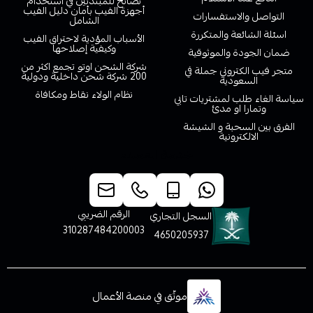
نصائح للمبتدئين في استخدام
أجهزة الفيب بأمان دليل الفيب
التواصل والاستفسارات
الشامل
اسئلة الشائعة والمتكررة
الأسباب المؤدية لاحتراق الفيب
وكيفية إصلاحها
ضمان الجودة والموثوقية
شركة الشحن اوتو تجمع اكثر من
متجر فيب الكتروني جملة في
200 شركة شحن داخلية ودولية
السعودية
نظام الولاء نقاط ومكافاة
سياسة الغاء طلب لمشتريات تابي
وتمارا او مدئ
الفرق بين السحبة و الشيشة
الالكترونية
خدمة العملاء
الرقم الضريبي
السجل التجاري
310287484200003
4650205937
موثّق في منصة الأعمال