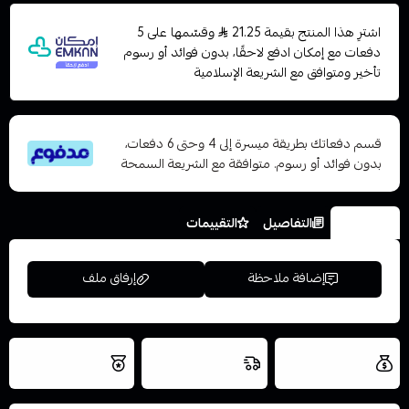
اشترِ هذا المنتج بقيمة 21.25
وقسّمها على 5
دفعات مع إمكان ادفع لاحقًا، بدون فوائد أو رسوم
تأخير ومتوافق مع الشريعة الإسلامية
قسم دفعاتك بطريقة ميسرة إلى 4 وحتى 6 دفعات،
بدون فوائد أو رسوم. متوافقة مع الشريعة السمحة
الخيارات
التفاصيل
التقييمات
إضافة ملاحظة
إرفاق ملف
العروض والشحن
شحن سريع في نفس
نتميز بلجودة
مجاني
اليوم
اسحب و افلت الملف هنا
والتخزين الامن
استعراض