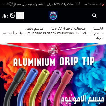
🎯 اكسب
0
0
فيب المدينة
الرئيسية
ملحقات الاجهزة الاكترونية
مباسم وقطن
مباسم بلاستك ملونة mubasim bilasatik mulawana - مباسم ألومنيوم
ملونة