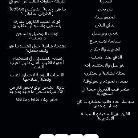
المدونة
طريقة خطوات الطلب من الموقع
من نحن
ما هي خدمة ريدبوكس RedBox
( الخزائن الذكية ) ؟
الخصوصية
فوائد الفيب الكتروني مقارنة
الدفع البنكي
بلتدخين والسجائر التقليدي
شحن وتوصيل
اوقات التوصيل والشحن
والاستلام
سياسة الاسترجاع
مقدمة شاملة حول الفيب: ما هو،
الشروط والاحكام
وكيف يعمل؟
الدفع عند الاستلام
نصائح للمبتدئين في استخدام
أجهزة الفيب بأمان دليل الفيب
التواصل والاستفسارات
الشامل
اسئلة الشائعة والمتكررة
الأسباب المؤدية لاحتراق الفيب
وكيفية إصلاحها
ضمان الجودة والموثوقية
شركة الشحن اوتو تجمع اكثر من
متجر فيب الكتروني جملة في
200 شركة شحن داخلية ودولية
السعودية
نظام الولاء نقاط ومكافاة
سياسة الغاء طلب لمشتريات تابي
وتمارا او مدئ
الفرق بين السحبة و الشيشة
الالكترونية
خدمة العملاء