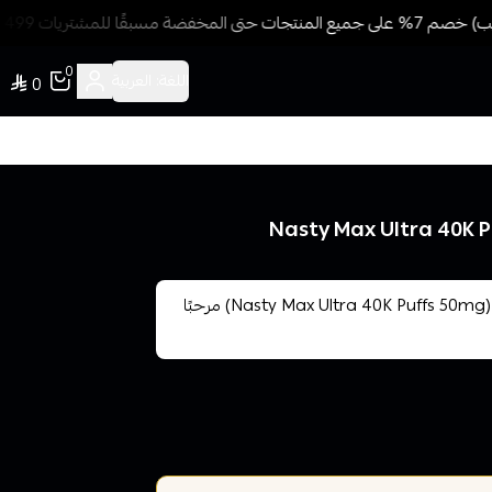
ًا للمشتريات 499 ريال + شحن وتوصيل مجاني
0
اللغة:
العربية
0
📝 تعريف المنتج – سحبة ناستي ماكس ألترا 40000 شفطة (Nasty Max Ultra 40K Puffs 50mg) مرحبًا