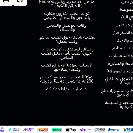
 نحن
ما هي خدمة ريدبوكس RedBox
( الخزائن الذكية ) ؟
صوصية
فوائد الفيب الكتروني مقارنة
ع البنكي
بلتدخين والسجائر التقليدي
وتوصيل
اوقات التوصيل والشحن
والاستلام
الاسترجاع
مقدمة شاملة حول الفيب: ما هو،
 والاحكام
وكيف يعمل؟
ند الاستلام
نصائح للمبتدئين في استخدام
أجهزة الفيب بأمان دليل الفيب
والاستفسارات
الشامل
ائعة والمتكررة
الأسباب المؤدية لاحتراق الفيب
وكيفية إصلاحها
دة والموثوقية
شركة الشحن اوتو تجمع اكثر من
لكتروني جملة في
200 شركة شحن داخلية ودولية
سعودية
نظام الولاء نقاط ومكافاة
لب لمشتريات تابي
را او مدئ
لسحبة و الشيشة
لكترونية