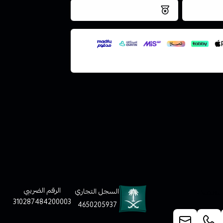
فس اليوم
نتميز بلجودة والتخزين الامن
ملف هنا
لعملاء
الرقم الضريبي
السجل التجاري
310287484200003
4650205937