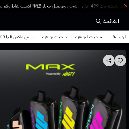
🎯 اكسب نقاط ولاء مع 
القائمة
الرئيسية
السحبات الجاهزة
سحبات جاهزة
ناستي ماكس ألترا 40000 سحبة 50 نكوتين Nasty Max Ultra 40K Puffs