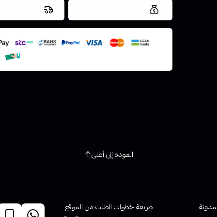
العروض والشحن مجاني
شحن سريع في ن
اسحب و افلت ال
استعراض
العودة إلى أعلى
روابط تهمك
خدمة ا
لمدونة
طريقة خطوات الطلب من الموقع