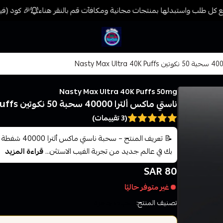
كل طلب واستبدلها بمنتجات مجانية ومكافآت قم بالنقر هناء
🎉 كود (فيب) خصم 7% على جميع المنتجات حتى المخفضة مسبق
فيب المدينة
Nasty Max Ultra 40K Puffs 50mg
ناستي ماكس ألترا 40000 سحبة 50 نكوتين Nasty Max Ultra 40K Puffs
(3 تقييمات)
بك في عالم جديد من تجربة الفيب الاستثن...
قراءة المزيد
80 SAR
غير متوفر حاليًا
تصنيف المنتج:
سحبات جاهزة