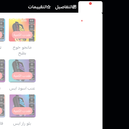
الخيارات
التفاصيل
التقييمات
النكهات
*
نفدت الكمية
ن
مانجو خوخ
ت
بطيخ
نفدت الكمية
ن
عنب اسود ايس
ت
نفدت الكمية
ن
بلو راز ايس
فا