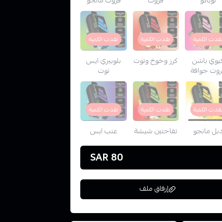
فدت الكمية
نفدت الكمية
نفدت الكمية
يوي باشن
كرز وخوخ وتوت
بلوبيري ايس
روت جوافة
توت
فدت الكمية
نفدت الكمية
نفدت الكمية
بل مانجو
تفاحتين شيشة
عنب ايس
80 SAR
إرفاق ملف