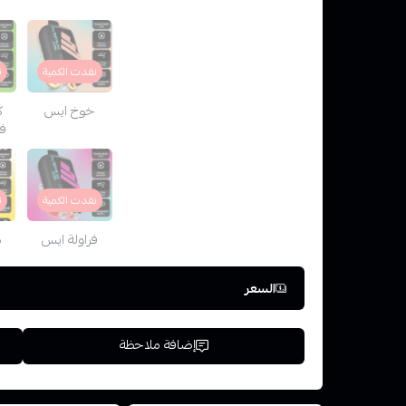
نفدت الكمية
ن
خوخ ايس
ك
ف
نفدت الكمية
ن
فراولة ايس
د
السعر
إضافة ملاحظة