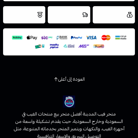
العروض والشحن
شحن سريع في نفس
نتميز بلجودة
مجاني
اليوم
اسحب و افلت الملف هنا
والتخزين الامن
استعراض
العودة إلى أعلى
متجر فيب المدينة أفضل متجر بيع منتجات الفيب في
السعودية وخارج السعودية، حيث يقدم تشكيلة واسعة من
أجهزة الفيب، والنكهات ويتميز المتجر بخدماته المتنوعة، مثل
التوصيل السريع، والاسعار التنافسية