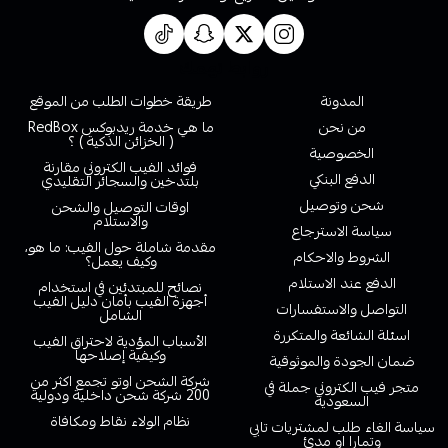
روابط تهمك
المدونة
طريقة خطوات الطلب من الموقع
من نحن
ما هي خدمة ريدبوكس RedBox
( الخزائن الذكية ) ؟
الخصوصية
فوائد الفيب الكتروني مقارنة
الدفع البنكي
بلتدخين والسجائر التقليدي
شحن وتوصيل
اوقات التوصيل والشحن
والاستلام
سياسة الاسترجاع
مقدمة شاملة حول الفيب: ما هو،
الشروط والاحكام
وكيف يعمل؟
الدفع عند الاستلام
نصائح للمبتدئين في استخدام
أجهزة الفيب بأمان دليل الفيب
التواصل والاستفسارات
الشامل
اسئلة الشائعة والمتكررة
الأسباب المؤدية لاحتراق الفيب
وكيفية إصلاحها
ضمان الجودة والموثوقية
شركة الشحن اوتو تجمع اكثر من
متجر فيب الكتروني جملة في
200 شركة شحن داخلية ودولية
السعودية
نظام الولاء نقاط ومكافاة
سياسة الغاء طلب لمشتريات تابي
وتمارا او مدئ