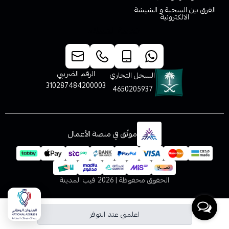
الفرق بين السحبة و الشيشة
الالكترونية
خدمة العملاء
الرقم الضريبي
السجل التجاري
310287484200003
4650205937
موثّق في منصة الأعمال
الحقوق محفوظة | 2026
فيب المدينة
اعلمني عند التوفر