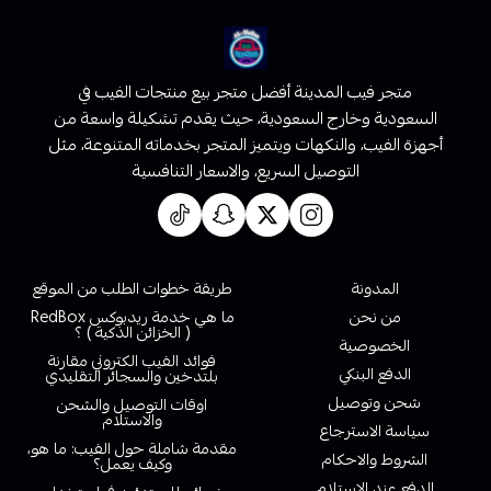
متجر فيب المدينة أفضل متجر بيع منتجات الفيب في
السعودية وخارج السعودية، حيث يقدم تشكيلة واسعة من
أجهزة الفيب، والنكهات ويتميز المتجر بخدماته المتنوعة، مثل
التوصيل السريع، والاسعار التنافسية
روابط تهمك
المدونة
طريقة خطوات الطلب من الموقع
من نحن
ما هي خدمة ريدبوكس RedBox
( الخزائن الذكية ) ؟
الخصوصية
فوائد الفيب الكتروني مقارنة
الدفع البنكي
بلتدخين والسجائر التقليدي
شحن وتوصيل
اوقات التوصيل والشحن
والاستلام
سياسة الاسترجاع
مقدمة شاملة حول الفيب: ما هو،
الشروط والاحكام
وكيف يعمل؟
الدفع عند الاستلام