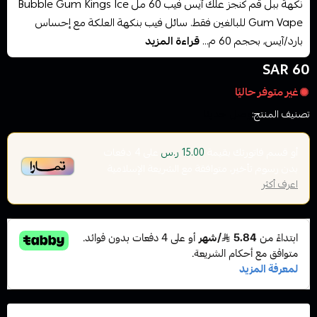
نكهة ببل قم كنجز علك آيس فيب 60 مل Bubble Gum Kings Ice
Gum Vape للبالغين فقط. سائل فيب بنكهة العلكة مع إحساس
بارد/آيس، بحجم 60 م...
قراءة المزيد
60 SAR
غير متوفر حاليًا
تصنيف المنتج:
وصل حديثا
أو قسم فاتورتك بقيمة
على
4
دفعات
15.00 ر.س
بدون رسوم تأخير، متوافقة مع الشريعة الإسلامية
اعرف أكثر