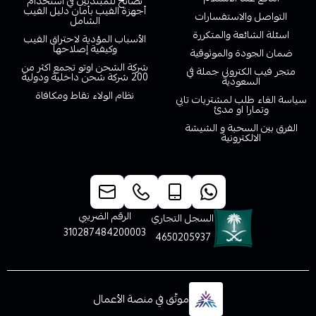
نصائح للمبتدئين في استخدام
أجهزة الفيب بأمان دليل الفيب
التواصل والاستفسارات
الشامل
اسئلة الشائعة والمتكررة
الأسباب المؤدية لاحتراق الفيب
وكيفية إصلاحها
ضمان الجودة والموثوقية
شركة الشحن اوتو تجمع اكثر من
متجر فيب الكتروني جملة في
200 شركة شحن داخلية ودولية
السعودية
نظام الولاء نقاط ومكافاة
سياسة الغاء طلب لمشتريات تابي
وتمارا او مدئ
الفرق بين السحبة و الشيشة
الالكترونية
خدمة العملاء
الرقم الضريبي
السجل التجاري
310287484200003
4650205937
موثّق في منصة الأعمال