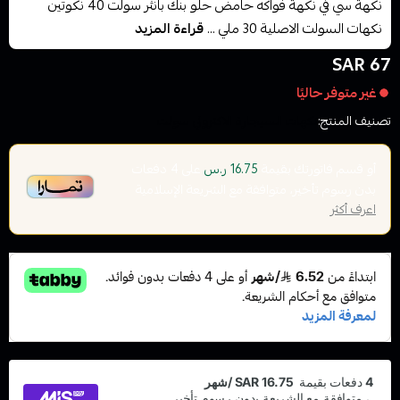
نكهة سي في نكهة فواكه حامض حلو بنك بانثر سولت 40 نكوتين
نكهات السولت الاصلية 30 ملي ...
قراءة المزيد
67 SAR
غير متوفر حاليًا
تصنيف المنتج:
نكهات السيجارة الاكتروني سولت
أو قسم فاتورتك بقيمة
على
4
دفعات
16.75 ر.س
بدون رسوم تأخير، متوافقة مع الشريعة الإسلامية
اعرف أكثر