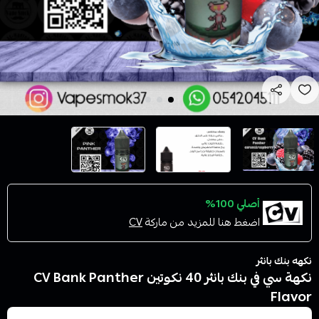
أصلي 100%
اضغط هنا للمزيد من ماركة
CV
نكهه بنك بانثر
نكهة سي في بنك بانثر 40 نكوتين CV Bank Panther
Flavor