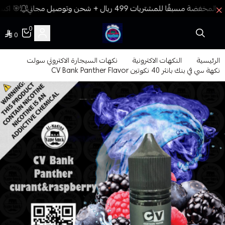
🎯 اكسب
0
0
فيب المدينة
الرئيسية
النكهات الاكترونية
نكهات السيجارة الاكتروني سولت
نكهة سي في بنك بانثر 40 نكوتين CV Bank Panther Flavor