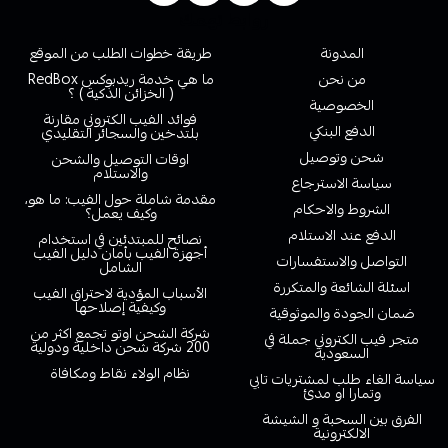
روابط تهمك
المدونة
طريقة خطوات الطلب من الموقع
من نحن
ما هي خدمة ريدبوكس RedBox
( الخزائن الذكية ) ؟
الخصوصية
فوائد الفيب الكتروني مقارنة
الدفع البنكي
بلتدخين والسجائر التقليدي
شحن وتوصيل
اوقات التوصيل والشحن
والاستلام
سياسة الاسترجاع
مقدمة شاملة حول الفيب: ما هو،
الشروط والاحكام
وكيف يعمل؟
الدفع عند الاستلام
نصائح للمبتدئين في استخدام
أجهزة الفيب بأمان دليل الفيب
التواصل والاستفسارات
الشامل
اسئلة الشائعة والمتكررة
الأسباب المؤدية لاحتراق الفيب
وكيفية إصلاحها
ضمان الجودة والموثوقية
شركة الشحن اوتو تجمع اكثر من
متجر فيب الكتروني جملة في
200 شركة شحن داخلية ودولية
السعودية
نظام الولاء نقاط ومكافاة
سياسة الغاء طلب لمشتريات تابي
وتمارا او مدئ
الفرق بين السحبة و الشيشة
الالكترونية