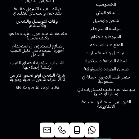
( الخزائن الذكية ) ؟
الخصوصية
فوائد الفيب الكتروني مقارنة
الدفع البنكي
بلتدخين والسجائر التقليدي
شحن وتوصيل
اوقات التوصيل والشحن
والاستلام
سياسة الاسترجاع
مقدمة شاملة حول الفيب: ما هو،
الشروط والاحكام
وكيف يعمل؟
الدفع عند الاستلام
نصائح للمبتدئين في استخدام
أجهزة الفيب بأمان دليل الفيب
التواصل والاستفسارات
الشامل
اسئلة الشائعة والمتكررة
الأسباب المؤدية لاحتراق الفيب
وكيفية إصلاحها
ضمان الجودة والموثوقية
شركة الشحن اوتو تجمع اكثر من
متجر فيب الكتروني جملة في
200 شركة شحن داخلية ودولية
السعودية
نظام الولاء نقاط ومكافاة
سياسة الغاء طلب لمشتريات تابي
وتمارا او مدئ
الفرق بين السحبة و الشيشة
الالكترونية
خدمة العملاء