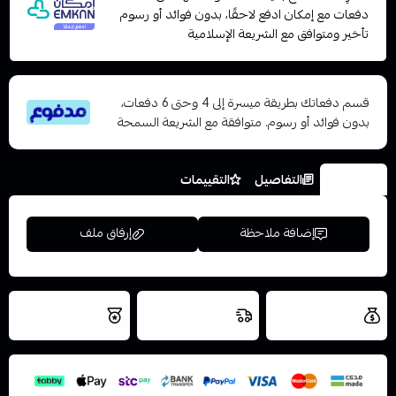
دفعات مع إمكان ادفع لاحقًا، بدون فوائد أو رسوم
تأخير ومتوافق مع الشريعة الإسلامية
قسم دفعاتك بطريقة ميسرة إلى 4 وحتى 6 دفعات،
بدون فوائد أو رسوم. متوافقة مع الشريعة السمحة
الخيارات
التفاصيل
التقييمات
إضافة ملاحظة
إرفاق ملف
العروض والشحن
شحن سريع في نفس
نتميز بلجودة
مجاني
اليوم
اسحب و افلت الملف هنا
والتخزين الامن
استعراض