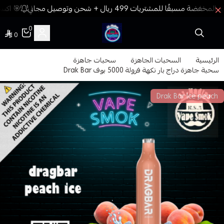
🎯 اكسب
0
0
فيب المدينة
الرئيسية
السحبات الجاهزة
سحبات جاهزة
سحبة جاهزة دراج بار نكهة فرولة 5000 بوف Drak Bar
Drak Bar Ice peach