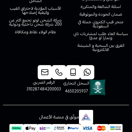
الشامل
اسئلة الشائعة والمتكررة
الأسباب المؤدية لاحتراق الفيب
وكيفية إصلاحها
ضمان الجودة والموثوقية
شركة الشحن اوتو تجمع اكثر من
متجر فيب الكتروني جملة في
200 شركة شحن داخلية ودولية
السعودية
نظام الولاء نقاط ومكافاة
سياسة الغاء طلب لمشتريات تابي
وتمارا او مدئ
الفرق بين السحبة و الشيشة
الالكترونية
خدمة العملاء
الرقم الضريبي
السجل التجاري
310287484200003
4650205937
موثّق في منصة الأعمال