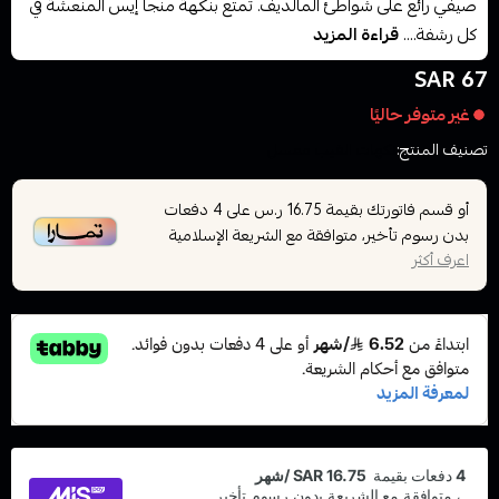
صيفي رائع على شواطئ المالديف. تمتع بنكهة منجا إيس المنعشة في
كل رشفة....
قراءة المزيد
67 SAR
غير متوفر حاليًا
تصنيف المنتج:
نكهات الفيب معسل
أو قسم فاتورتك بقيمة
على
4
دفعات
16.75 ر.س
بدون رسوم تأخير، متوافقة مع الشريعة الإسلامية
اعرف أكثر