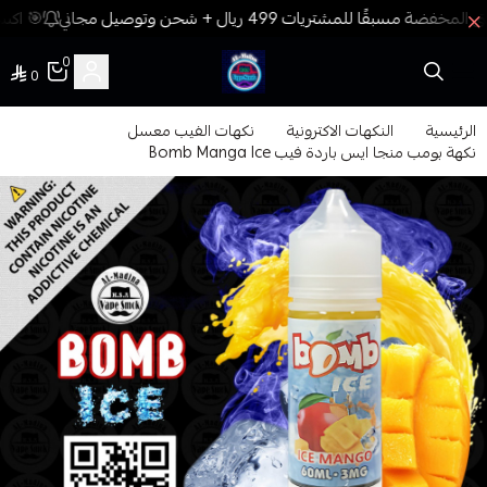
🎯 اكسب
0
0
فيب المدينة
الرئيسية
النكهات الاكترونية
نكهات الفيب معسل
نكهة بومب منجا ايس باردة فيب Bomb Manga Ice