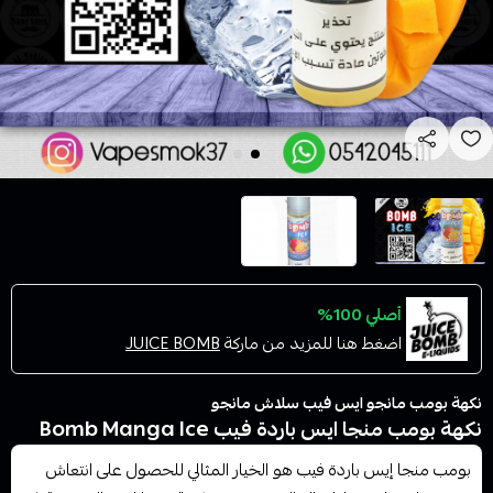
أصلي 100%
اضغط هنا للمزيد من ماركة
JUICE BOMB
نكهة بومب مانجو ايس فيب سلاش مانجو
نكهة بومب منجا ايس باردة فيب Bomb Manga Ice
بومب منجا إيس باردة فيب هو الخيار المثالي للحصول على انتعاش