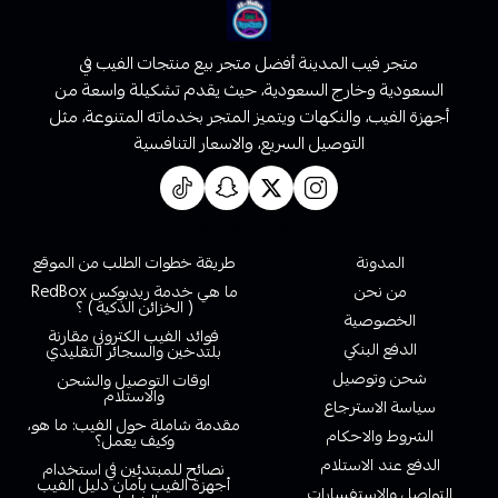
متجر فيب المدينة أفضل متجر بيع منتجات الفيب في
السعودية وخارج السعودية، حيث يقدم تشكيلة واسعة من
أجهزة الفيب، والنكهات ويتميز المتجر بخدماته المتنوعة، مثل
التوصيل السريع، والاسعار التنافسية
روابط تهمك
المدونة
طريقة خطوات الطلب من الموقع
من نحن
ما هي خدمة ريدبوكس RedBox
( الخزائن الذكية ) ؟
الخصوصية
فوائد الفيب الكتروني مقارنة
الدفع البنكي
بلتدخين والسجائر التقليدي
شحن وتوصيل
اوقات التوصيل والشحن
والاستلام
سياسة الاسترجاع
مقدمة شاملة حول الفيب: ما هو،
الشروط والاحكام
وكيف يعمل؟
الدفع عند الاستلام
نصائح للمبتدئين في استخدام
أجهزة الفيب بأمان دليل الفيب
التواصل والاستفسارات